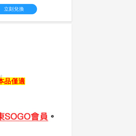
立刻兌換
止。
本品僅適