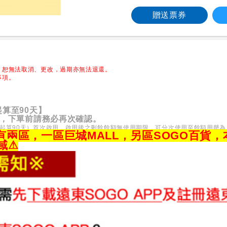
贈送票券
，恕無法取消、更改，過期亦無法退還。
事項。
算至90天】
請，下單前請務必再次確認。
起算90天）首次啟用，啟用後之剩餘餘額無使用期限，可分次使用至餘額用罄為
兩區，一區巨城MALL，另區SOGO百貨，
域
⚠