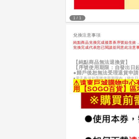
1
/
1
兌換注意事項
純點商品兌換完成後票券序號始生效
兌換完成代表您已閱讀並同意此注意
【純點商品無法退換貨】
【序號使用期限：自發出日起
●歸戶後恕無法受理退貨申
●電子券須於序號使用期限內（發出日
⚠
遠東巨城購物中心有
用【SOGO百貨】區