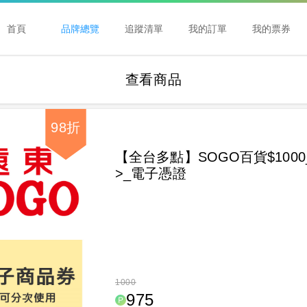
首頁
品牌總覽
追蹤清單
我的訂單
我的票券
查看商品
98折
【全台多點】SOGO百貨$100
>_電子憑證
1000
975