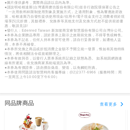
●圖片僅供參考，實際商品請以店內為準。
●謹說明哈根達斯(台灣通用磨坊股份有限公司)並非行政院環保署公告之
「一次用飲料杯限制使用對象及實施方式」之適用對象，惟為響應政府政
策，哈根達斯乃自發性提供使用現金/信用卡/電子現金支付之消費者得於現
場享[5]元折價，其餘禮券、兌換券等其他支付及兌換方式恕不提供前述優
惠，敬請見諒!
●發行人：Edenred Taiwan 新加坡商宜睿智慧股份有限公司台灣分公司。
●本券為企業贈品專用，請於票券上顯示之效期前兌換，不得零售或轉售。
●本券為不記名，任何人持本券皆可使用，請自行妥善保管，如遭他人盜
用，本券不再補發。
●本券所兌換之商品或折抵消費之金額不予開立統一發票，惟如有其他特殊
情況，將依相關法令或規範辦理之。
●本券有效與否，以發行人票券系統所記錄之狀態為憑。 如系統因網路連
線有所遲延，依兌換商家系統端資訊為準。
●本券為有價證券，請勿擅自偽造、變造，以免觸犯刑責。
●本券使用問題請洽智慧時尚客服專線：(02)2377-6966（服務時間：周
一至周五上午10:00至下午6:00）
同品牌商品
查看更多