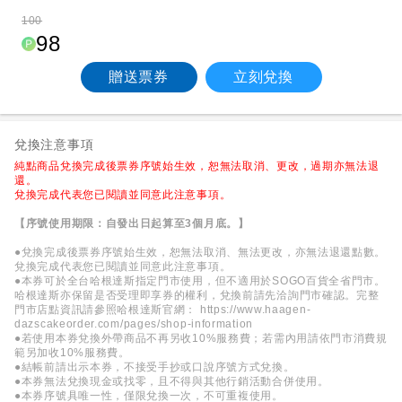
100
98
贈送票券
立刻兌換
兌換注意事項
純點商品兌換完成後票券序號始生效，恕無法取消、更改，過期亦無法退
還。
兌換完成代表您已閱讀並同意此注意事項。
【序號使用期限：自發出日起算至3個月底。】
●兌換完成後票券序號始生效，恕無法取消、無法更改，亦無法退還點數。
兌換完成代表您已閱讀並同意此注意事項。
●本券可於全台哈根達斯指定門市使用，但不適用於SOGO百貨全省門市。
哈根達斯亦保留是否受理即享券的權利，兌換前請先洽詢門市確認。完整
門市店點資訊請參照哈根達斯官網：
https://www.haagen-
dazscakeorder.com/pages/shop-information
●若使用本券兌換外帶商品不再另收10%服務費；若需內用請依門市消費規
範另加收10%服務費。
●結帳前請出示本券，不接受手抄或口說序號方式兌換。
●本券無法兌換現金或找零，且不得與其他行銷活動合併使用。
●本券序號具唯一性，僅限兌換一次，不可重複使用。