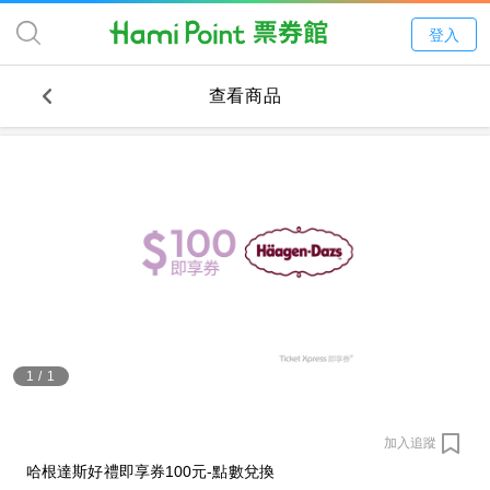
登入
查看商品
1
/
1
加入追蹤
哈根達斯好禮即享券100元-點數兌換