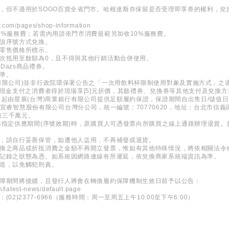
，但不適用於SOGO百貨全省門市。哈根達斯亦保留是否受理即享券的權利，兌
.com/pages/shop-information
0%服務費；若需內用請依門市消費規範另加收10%服務費。
口說序號方式兌換。
時零售價格所標示。
次抵用至餘額為0，且不得與其他行銷活動合併使用。
Dazs商品禮券。
準。
有限公司)並非行政院環保署公告之「一次用飲料杯限制使用對象及實施方式」之
子現金支付之消費者得於現場享[5]元折價，其餘禮券、兌換券等其他支付及兌換方
日起由星展(台灣)商業銀行有限公司提供足額履約保證，保證期間自出售日/儲值
 新加坡商宜睿智慧股份有限公司台灣分公司，統一編號：70770620，地址：台北市信
億三千萬元。
務指定供應期間(序號效期)時，原購買人可憑發票向所購買之線上通路辦理退貨
。
券，請自行妥善保管，如遭他人盜用，不再補發或退貨。
兌換之商品或折抵消費之金額不再開立發票，惟如有其他特殊情況，將依相關法令
所記錄之狀態為憑。如系統因網路連線有所遲延，依兌換商家系統端資訊為準。
變造，以免觸犯刑責。
保障期間將接續，且發行人將會在轉換履約保障機制生效日前予以公告：
h/latest-news/default.page
2)2377-6966（服務時間：周一至周五上午10:00至下午6:00）