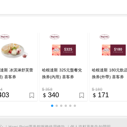
達斯 冰淇淋舒芙蕾
哈根達斯 325元盤餐兌
哈根達斯 180元飲
用) 喜客券
換券(內用) 喜客券
換券(外帶) 喜客券
24
$ 358
$ 180
403
340
171
心
Hami Point票券館服務使用條款
個人資料蒐集告知聲明