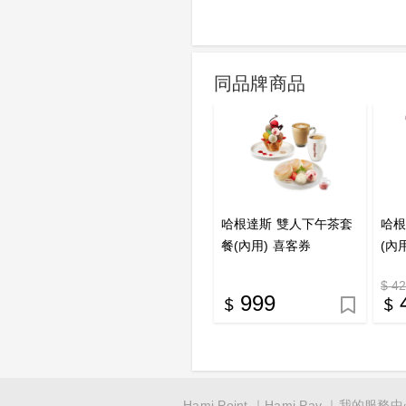
同品牌商品
哈根達斯 雙人下午茶套
哈根
餐(內用) 喜客券
(內
$ 4
999
Hami Point
Hami Pay
我的服務中