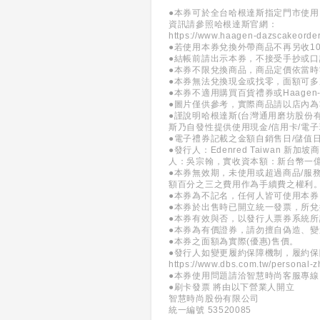
●本券可於全台哈根達斯指定門市使用
資訊請參照哈根達斯官網：
https://www.haagen-dazscakeorder
●若使用本券兌換外帶商品不再另收1
●結帳前請出示本券，不接受手抄或
●本券不限兌換商品，商品定價依當
●本券無法兌換現金或找零，面額可多
●本券不適用購買百貨禮券或Haagen-
●圖片僅供參考，實際商品請以店內為
●謹說明哈根達斯(台灣通用磨坊股份
斯乃自發性提供使用現金/信用卡/電
●電子禮券記載之金額自銷售日/儲值
●發行人：Edenred Taiwan
人：吳宗翰，實收資本額：新台幣一
●本券無效期，未使用或超過商品/服
額百分之三之費用作為手續費之權利
●本券為不記名，任何人皆可使用本
●本券於出售時已開立統一發票，所
●本券有效與否，以發行人票券系統
●本券為有價證券，請勿擅自偽造、
●本券之面額為實際(優惠)售價。
●發行人如變更履約保障機制，履約
https://www.dbs.com.tw/personal-z
●本券使用問題請洽智慧時尚客服專線：(0
●刷卡發票 將由以下營業人開立
智慧時尚股份有限公司
統一編號 53520085