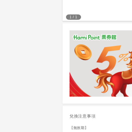
1
/
1
兌換注意事項
【無效期】