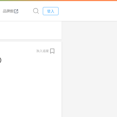
品牌館
登入
加入追蹤
)