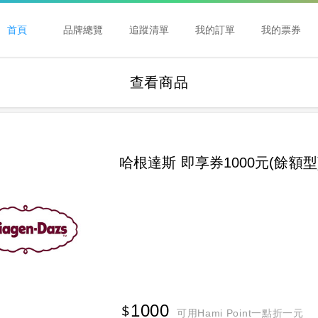
首頁
品牌總覽
追蹤清單
我的訂單
我的票券
查看商品
哈根達斯 即享券1000元(餘額型
1000
可用Hami Point一點折一元