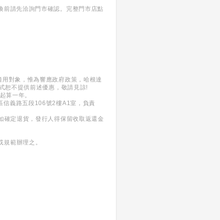
換前請先洽詢門市確認。完整門市店點
適用對象，惟為響應政府政策，哈根達
式恕不提供前述優惠，敬請見諒!
日起算一年。
義區信義路五段106號2樓A1室，負責
。如確定退貨，發行人得保留收取返還金
或規範辦理之。