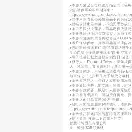
●本券可於全台哈根達斯指定門市使用
資訊請參照哈根達斯官網：
https://www.haagen-dazscakeorder
●若使用本券兌換外帶商品不再另收1
●結帳前請出示本券，不接受手抄或
●本券不限兌換商品，商品定價依當
●本券無法兌換現金或找零，面額可多
●本券不適用購買百貨禮券或Haagen-
●圖片僅供參考，實際商品請以店內為
●謹說明哈根達斯(台灣通用磨坊股份
斯乃自發性提供使用現金/信用卡/電
●電子禮券記載之金額自銷售日/儲值
●發行人：Edenred Taiwan
人：吳宗翰，實收資本額：新台幣一
●本券無效期，未使用或超過商品/服
額百分之三之費用作為手續費之權利
●本券為不記名，任何人皆可使用本
●本券於出售時已開立統一發票，所
●本券有效與否，以發行人票券系統
●本券為有價證券，請勿擅自偽造、
●本券之面額為實際(優惠)售價。
●發行人如變更履約保障機制，履約
https://www.dbs.com.tw/personal-z
●本券使用問題請洽智慧時尚客服專線：(0
●刷卡發票 將由以下營業人開立
智慧時尚股份有限公司
統一編號 53520085