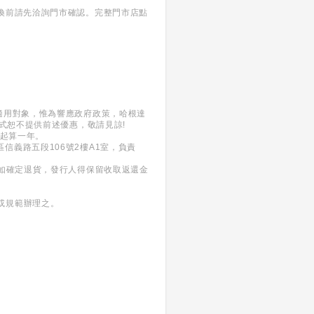
換前請先洽詢門市確認。完整門市店點
適用對象，惟為響應政府政策，哈根達
式恕不提供前述優惠，敬請見諒!
日起算一年。
義區信義路五段106號2樓A1室，負責
。如確定退貨，發行人得保留收取返還金
或規範辦理之。