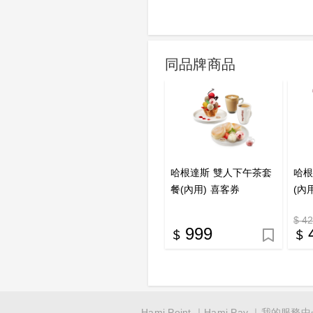
同品牌商品
哈根達斯 雙人下午茶套
哈根
餐(內用) 喜客券
(內
$ 4
999
Hami Point
Hami Pay
我的服務中