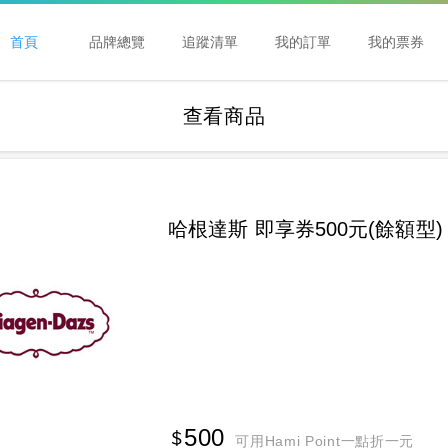
首頁
品牌總覽
追蹤清單
我的訂單
我的票券
查看商品
哈根達斯 即享券500元(餘額型)
500
可用Hami Point一點折一元