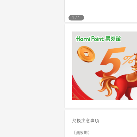
1
/
1
兌換注意事項
【無效期】