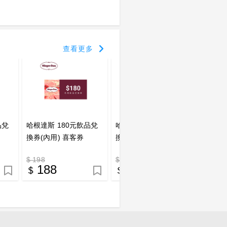
查看更多
品兌
哈根達斯 180元飲品兌
哈根達斯 150元飲品兌
哈根達
換券(內用) 喜客券
換券(外帶) 喜客券
換券(
$ 198
$ 150
$ 165
188
143
1