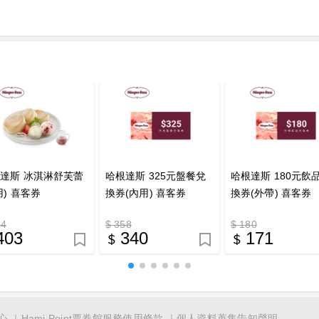
達斯 冰淇淋舒芙蕾
哈根達斯 325元盤餐兌
哈根達斯 180元飲
用) 喜客券
換券(內用) 喜客券
換券(外帶) 喜客券
24
$ 358
$ 180
403
340
171
心
Hami Point票券館服務使用條款
個人資料蒐集告知聲明