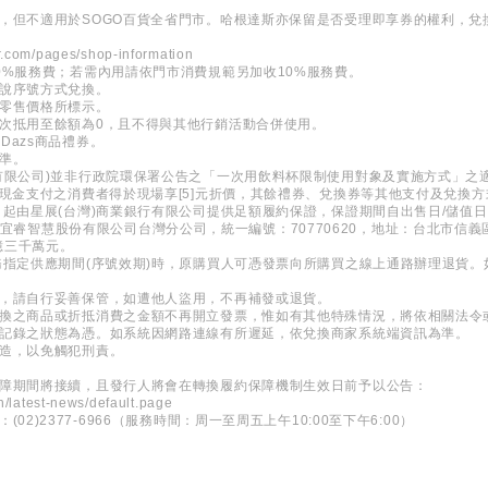
，但不適用於SOGO百貨全省門市。哈根達斯亦保留是否受理即享券的權利，兌
.com/pages/shop-information
0%服務費；若需內用請依門市消費規範另加收10%服務費。
口說序號方式兌換。
時零售價格所標示。
次抵用至餘額為0，且不得與其他行銷活動合併使用。
Dazs商品禮券。
準。
有限公司)並非行政院環保署公告之「一次用飲料杯限制使用對象及實施方式」之
子現金支付之消費者得於現場享[5]元折價，其餘禮券、兌換券等其他支付及兌換方
日起由星展(台灣)商業銀行有限公司提供足額履約保證，保證期間自出售日/儲值
 新加坡商宜睿智慧股份有限公司台灣分公司，統一編號：70770620，地址：台北市信
億三千萬元。
務指定供應期間(序號效期)時，原購買人可憑發票向所購買之線上通路辦理退貨
。
券，請自行妥善保管，如遭他人盜用，不再補發或退貨。
兌換之商品或折抵消費之金額不再開立發票，惟如有其他特殊情況，將依相關法令
所記錄之狀態為憑。如系統因網路連線有所遲延，依兌換商家系統端資訊為準。
變造，以免觸犯刑責。
保障期間將接續，且發行人將會在轉換履約保障機制生效日前予以公告：
h/latest-news/default.page
2)2377-6966（服務時間：周一至周五上午10:00至下午6:00）