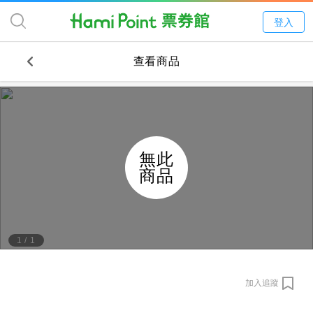
登入
查看商品
無此
商品
1
/
1
加入追蹤