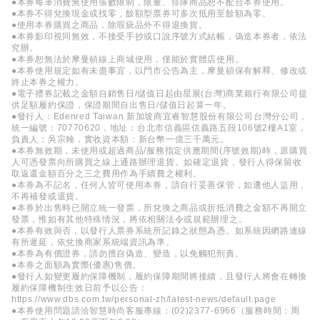
●本券每筆消費無使用張數限制，限量、排隊商品恕不配合本券使用。
●本券不得兌換現金或找零，餘額型票券可多次抵用至餘額為零。
●使用本券購買之商品，除瑕疵品外不得退換貨。
●本券影印視同無效，不接受手抄或口說序號方式結帳，偽造本券者，依法
究辦。
●本券恕無法於摩曼頓線上商城使用，僅能於實體店使用。
●本券使用規定如有未盡事宜，以門市公告為主，摩曼頓保有解釋、修改或
終止本券之權力。
●電子禮券記載之金額自銷售日/儲值日起由星展(台灣)商業銀行有限公司提
供足額履約保證，保證期間自出售日/儲值日起算一年。
●發行人：Edenred Taiwan 新加坡商宜睿智慧股份有限公司台灣分公司，
統一編號：70770620，地址：台北市信義區信義路五段106號2樓A1室，
負責人：吳宗翰，實收資本額：新台幣一億三千萬元。
●本券無效期，未使用或超過商品/服務指定供應期間(序號效期)時，原購買
人可憑發票向所購買之線上通路辦理退貨。如確定退貨，發行人得保留收
取返還金額百分之三之費用作為手續費之權利。
●本券為不記名，任何人皆可使用本券，請自行妥善保管，如遭他人盜用，
不再補發或退貨。
●本券於出售時已開立統一發票，所兌換之商品或折抵消費之金額不再開立
發票，惟如有其他特殊情況，將依相關法令或規範辦理之。
●本券有效與否，以發行人票券系統所記錄之狀態為憑。如系統因網路連線
有所遲延，依兌換商家系統端資訊為準。
●本券為有價證券，請勿擅自偽造、變造，以免觸犯刑責。
●本券之面額為實際(優惠)售價。
●發行人如變更履約保障機制，履約保障期間將接續，且發行人將會在轉換
履約保障機制生效日前予以公告：
https://www.dbs.com.tw/personal-zh/latest-news/default.page
●本券使用問題請洽智慧時尚客服專線：(02)2377-6966（服務時間：周