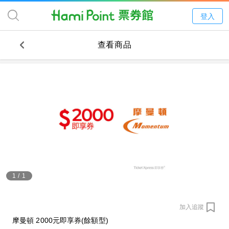
登入
查看商品
1
/
1
加入追蹤
摩曼頓 2000元即享券(餘額型)