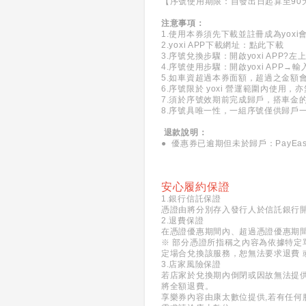
【序號使用期限：自發出日起算至90
注意事項：
1.使用本券須先下載並註冊成為yox
2.yoxi APP下載網址：
點此下載
3.序號兌換步驟：開啟yoxi APP
4.序號使用步驟：開啟yoxi AP
5.如車資超過本券面額，超過之金額
6.序號限於 yoxi 營運範圍內使
7.須於序號效期前完成歸戶，搭車金
8.序號具唯一性，一組序號僅供歸戶
退款說明：
● 優惠券已逾期但未於歸戶：PayE
安心履約保證
1.銀行信託保證
憑證由將分別存入發行人於信託銀行
2.退費保證
在憑證優惠期間內、超過憑證優惠期
※ 部分憑證所指稱之內容為依據特定
定場合兌換該服務，恕無法要求退費 
3.店家風險保證
若店家於兌換期內倒閉或因故無法提
將全額退費。
享樂券內容由康太數位提供,若有任何