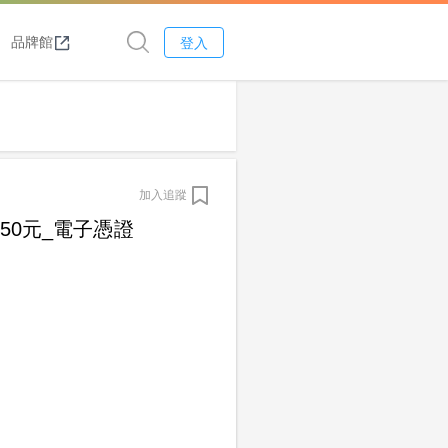
品牌館
登入
加入追蹤
$50元_電子憑證