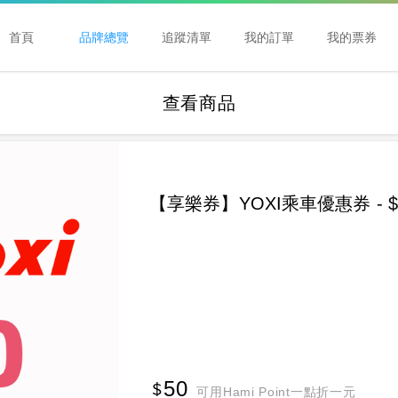
首頁
品牌總覽
追蹤清單
我的訂單
我的票券
查看商品
【享樂券】YOXI乘車優惠券 - 
50
可用Hami Point一點折一元