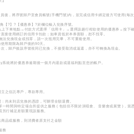
天】
i會員後，將序號歸戶至會員帳號(手機門號)內，並完成信用卡綁定後方可使用(每
?左上角【?】?【優惠券】?於欄位輸入兌換序號。
P→輸入上下車地點→付款方式選擇「信用卡」→選擇該趟行程欲使用的優惠券→按下
會直接使用綁訂的信用卡扣款；如車資低於本券面額，恕不找零。
用，亦無法兌換現金或找零，請一次抵用完畢，不可重複使用。
的使用期限為歸戶後的90天。
一次，歸戶後該序號視同已兌換，不接受取消或返還，亦不可轉換為現金。
asy系統將於優惠券逾期後一個月內退款或退福利點至您的帳戶。
開立之信託專戶，專款專用。
間：尚未到店兌換的憑證，可辦理全額退費。
單一時間與特定場合所提供之服務 ( 包括但不限於演唱會、 音樂會或展覽 )，
或另行補足差額重現該服務。
供商品或服務，則消費者原支付之金額
服務