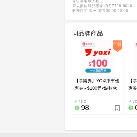
需求請洽康太數位
康太數位服務專線:(02)7729-9040
服務時間:週一-週五09:00-18:00
同品牌商品
98折
【享樂券】YOXI乘車優
【享
惠券 - $100元<點數兌
惠券
換>_電子憑證
>_
P 100
P 7
98