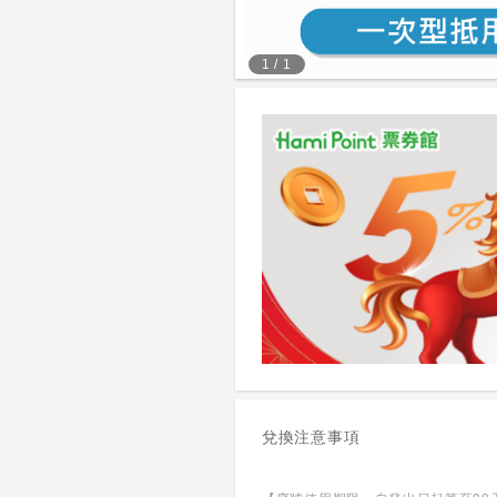
1
/
1
兌換注意事項