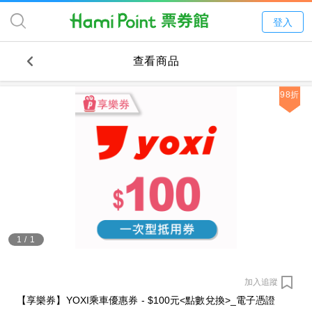
登入
查看商品
98折
1
/
1
加入追蹤
【享樂券】YOXI乘車優惠券 - $100元<點數兌換>_電子憑證