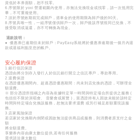
資低於本券面額，恕不找零。
6.序號限於 yoxi 營運範圍內使用，亦無法兌換現金或找零，請一次抵用完
畢，不可重複使用。
7.須於序號效期前完成歸戶，搭車金的使用期限為歸戶後的90天。
8.序號具唯一性，一組序號僅供歸戶一次，歸戶後該序號視同已兌換，不
接受取消或返還，亦不可轉換為現金。
退款說明：
● 優惠券已逾期但未於歸戶：PayEasy系統將於優惠券逾期後一個月內退
款或退福利點至您的帳戶。
安心履約保證
1.銀行信託保證
憑證由將分別存入發行人於信託銀行開立之信託專戶，專款專用。
2.退費保證
在憑證優惠期間內、超過憑證優惠期間：尚未到店兌換的憑證，可辦理全
額退費。
※ 部分憑證所指稱之內容為依據特定單一時間與特定場合所提供之服務 (
包括但不限於演唱會、 音樂會或展覽 )，當憑證持有人因故未能於該特定
時間與特定場合兌換該服務，恕無法要求退費 或另行補足差額重現該服
務。
3.店家風險保證
若店家於兌換期內倒閉或因故無法提供商品或服務，則消費者原支付之金
額
將全額退費。
享樂券內容由康太數位提供,若有任何服務
需求請洽康太數位