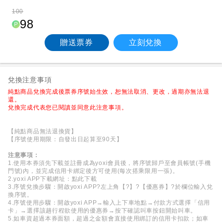
100
98
贈送票券
立刻兌換
兌換注意事項
純點商品兌換完成後票券序號始生效，恕無法取消、更改，過期亦無法退
還。
兌換完成代表您已閱讀並同意此注意事項。
【純點商品無法退換貨】
【序號使用期限：自發出日起算至90天】
注意事項：
1.使用本券須先下載並註冊成為yoxi會員後，將序號歸戶至會員帳號(手機
門號)內，並完成信用卡綁定後方可使用(每次搭乘限用一張)。
2.yoxi APP下載網址：
點此下載
3.序號兌換步驟：開啟yoxi APP?左上角【?】?【優惠券】?於欄位輸入兌
換序號。
4.序號使用步驟：開啟yoxi APP→輸入上下車地點→付款方式選擇「信用
卡」→選擇該趟行程欲使用的優惠券→按下確認叫車按鈕開始叫車。
5.如車資超過本券面額，超過之金額會直接使用綁訂的信用卡扣款；如車