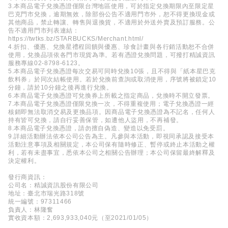
3.本商品電子兌換憑證僅限台灣地區使用，可於指定兌換期限內至限定星
巴克門市兌換，逾期無效，除部份公告不適用門市外，恕不得更換現金或
其他商品，禁止轉讓、轉售與退換貨，不適用於外送外賣及預訂服務。公
告不適用門市列表連結：
https://twtks.bz/STARBUCKS/Merchant.html/
4.折扣、優惠、兌換星禮程回饋與優惠、珍食計畫與各行銷活動恕不合併
使用，兌換品項依各門市現貨為準。若有憑證兌換問題，可撥打精誠資訊
服務專線02-8798-6123。
5.本商品電子兌換憑證每次交易可同時兌換10張，且不得與「紙本星巴克
飲料券」於同次結帳使用。若於兌換前查詢或取消使用，序號將被鎖定10
分鐘，請於10分鐘之後再進行兌換。
6.本商品電子兌換憑證可兌換券上所載之指定商品，兌換時不開立發票。
7.本商品電子兌換憑證僅限兌換一次，不得重複使用；電子兌換憑證一經
核銷即無法取消交易及更換品項。因商品電子兌換憑證為不記名，任何人
持有皆可兌換，請自行妥善保管，如遭他人盜用，不再補發。
8.本商品電子兌換憑證，請勿擅自偽造、變造以免受罰。
9.詳細活動辦法依本公司公告為主。凡參與本活動，即視同承認及接受本
活動注意事項及相關規定，本公司保有隨時修正、暫停或終止本活動之權
利，若有未盡事宜，悉依本公司之相關公告辦理；本公司保留最終解釋及
決定權利。
發行商資訊：
公司名：精誠資訊股份有限公司
地址：臺北市瑞光路318號
統一編號：97311466
負責人：林隆奮
實收資本額：2,693,933,040元（至2021/01/05）