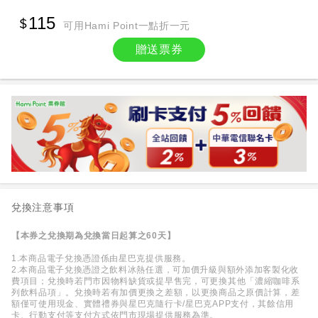
115
可用Hami Point一點折一元
贈送票券
兌換注意事項
【本券之兌換期為兌換當日起算之60天】
1.本商品電子兌換憑證係由星巴克提供服務。
2.本商品電子兌換憑證之飲料冰熱任選，可加價升級與額外添加客製化收
費項目；兌換時若門市因物料缺貨或提早售完，可更換其他「濃縮咖啡系
列飲料品項」。兌換時若有加價更換之差額，以更換商品之原價計算，差
額僅可使用現金、實體禮券與星巴克隨行卡/星巴克APP支付，其餘信用
卡、行動支付等支付方式依門市現場提供服務為準。