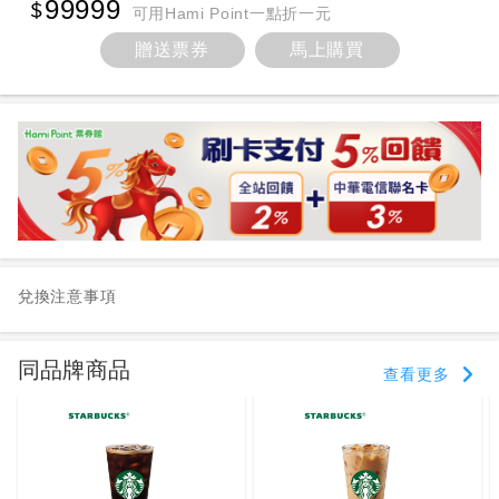
99999
可用Hami Point一點折一元
贈送票券
馬上購買
兌換注意事項
同品牌商品
查看更多