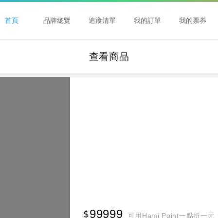
首頁
品牌總覽
追蹤清單
我的訂單
我的票券
查看商品
99999
可用Hami Point一點折一元