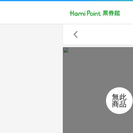
無此
商品