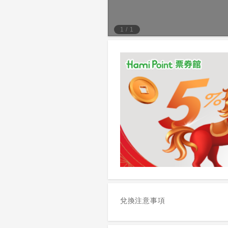
1
/
1
兌換注意事項