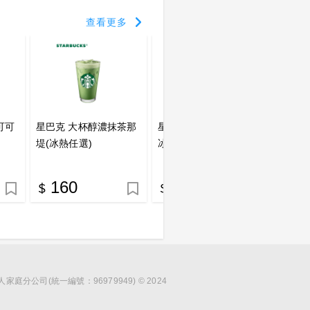
查看更多
可可
星巴克 大杯醇濃抹茶那
星巴克 大杯醇濃抹茶星
星巴克
堤(冰熱任選)
冰樂
160
175
1
分公司(統一編號：96979949) © 2024