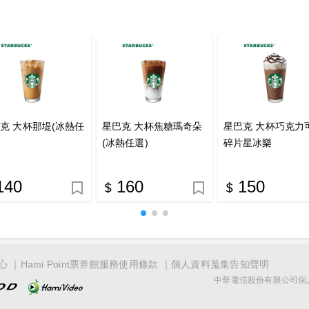
克 大杯那堤(冰熱任
星巴克 大杯焦糖瑪奇朵
星巴克 大杯巧克力
(冰熱任選)
碎片星冰樂
140
160
150
心
Hami Point票券館服務使用條款
個人資料蒐集告知聲明
中華電信股份有限公司個人家庭