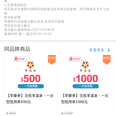
務。
3.店家風險保證
若店家於兌換期內倒閉或因故無法提供商品或服務，則消費者原支付之金
額
將全額退費。
享樂券內容由康太數位提供,若有任何服務
需求請洽康太數位
康太數位服務專線:(02)7729-9040
服務時間:週一-週五09:00-18:00
同品牌商品
查看更多
96折
96折
【享樂券】北投享溫泉－一次
【享樂券】北投享溫泉－一次
型抵用券500元
型抵用券1000元
$ 500
$ 1000