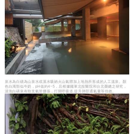
泉水為白磺為山泉水或溪水吸納火山氣體加上地熱所形成的人工溫泉。顏
色白濁類似牛奶，pH值約4~5，且根據國軍北投醫院和台北榮總之研究，
浸泡白磺泉有助支氣管擴張，打開呼吸道,提升肺部通氣量等功效。