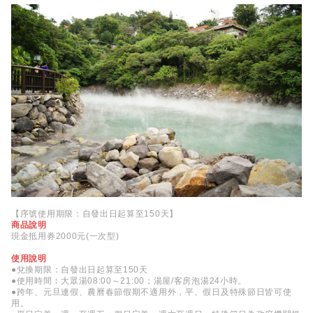
【序號使用期限：自發出日起算至150天】
商品說明
現金抵用券2000元(一次型)
使用說明
●兌換期限：自發出日起算至150天
●使用時間︰大眾湯08:00～21:00；湯屋/客房泡湯24小時。
●跨年、元旦連假、農曆春節假期不適用外，平、假日及特殊節日皆可使
用。