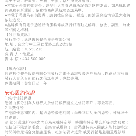
電子序號。若遺失、被竊、全損，恕不掛失及補發。
●本電子憑證有效與否，以發行人票券系統所記錄之狀態為憑。如系統因網
路連線有所遲延，依兌換商家系統端資訊為準。
●本電子憑證為有價證券，請勿擅自偽造、變造，如涉及偽造情節重大者將
依法追究。
●品牌保有對電子憑證所有服務條款及行銷活動之解釋、修改、調整、終止
等相關之權利。
【發行商資訊】
發行單位：康迅數位整合股份有限公司
地 址：台北市中正區仁愛路二段2號3樓
統一編號：70553216
負 責 人：詹宏志
資 本 額：434,500,000
【履約保證】
康迅數位整合股份有限公司發行之電子憑證與優惠券商品，以商品面額由
發行人存入台新銀行之信託專戶，專款專用。
保證期間：發售日起一年
安心履約保證
1.銀行信託保證
憑證由將分別存入發行人於信託銀行開立之信託專戶，專款專用。
2.退費保證
在憑證優惠期間內、超過憑證優惠期間：尚未到店兌換的憑證，可辦理全
額退費。
※ 部分憑證所指稱之內容為依據特定單一時間與特定場合所提供之服務 (
包括但不限於演唱會、 音樂會或展覽 )，當憑證持有人因故未能於該特定
時間與特定場合兌換該服務，恕無法要求退費 或另行補足差額重現該服