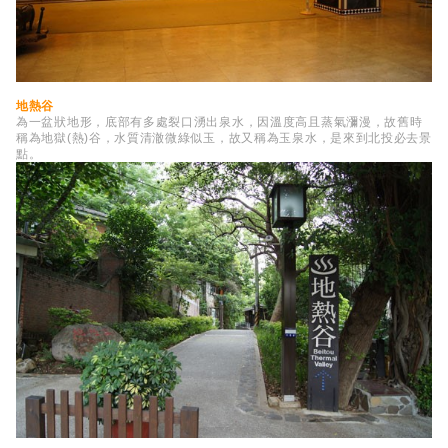
地熱谷
為一盆狀地形，底部有多處裂口湧出泉水，因溫度高且蒸氣瀰漫，故舊時
稱為地獄(熱)谷，水質清澈微綠似玉，故又稱為玉泉水，是來到北投必去景
點。