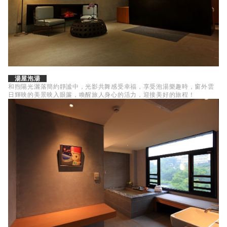
湯屋泡湯
和煦陽光灑落簡約靜謐中，光影共舞感受幸福，享受泡湯樂趣時，窗外雲
日輝映的美景映入眼簾，喚醒旅人身心的活力，迎接美好的旅程！