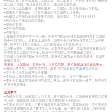
●平日定義：週一至週五；假日定義：週六至週日；特殊節日為政府機關規
定之國定假日、連續假日(含當日)，依店家公告為主。
●此券為現金抵用券，適用於湯屋、大眾風呂、客房休息及住宿折抵。
●泡湯恕不接受預約，請於現場登記候位依序入場使用。
●住宿請提前預約並告知使用本憑證，預約電話：(02)2892-8288。
●每人每次不限使用憑證張數。
●室內勿吸菸。
●不可攜帶寵物。
●停車資訊:
1.住宿期間每房可享停車一輛，停車時間為住宿日規範進房時間起至退房
日中午12:30止。如超過上述時間，淡季4~9月每30分鐘酌收100元停車
費，旺季10~3月因客量大，退房後恕無法再行提供車位。
2.因車位有限，恕無法保留車位。如飯店車位已滿，請洽詢櫃檯服務人員
引導至鄰近之指定停車場，前述停車時間內之停車費由飯店支付。
3.為最大化利用本館的停車空間，部分車位須寄放車鑰匙在櫃檯，造成不
便敬請見諒。
※
湯屋、大眾風呂、客房休息，因車位有限，恕不保留及保證提供車位。
●相關注意事項、實際營業時間、服務內容請依
北投享溫泉官網
為主。
●本券不得與其他優惠合併使用。
●本商品之電子序號具唯一性，僅限兌換一次，亦不可重複使用。
●電子券所載金額可換取同等金額之商品，但不再開立統一發票、恕不找零
亦不得兌換現金。
注意事項
●為避免爭議，結帳前請出示本券，恕不接受手抄、口說或截圖序號方式要
求兌換，僅接受以行動裝置顯示兌換條碼進行掃碼支付。
●本電子憑證不記名，消費者務必善盡保管責任，並謹慎使用，若本電子憑
證因已被使用而造成消費者本人無法兌換，由消費者自行負責，恕不補發