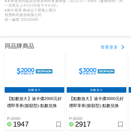
●本券使用問題請洽智慧時尚客服專線：(02)2377-6966（服務時間：周
一至周五上午10:00至下午6:00）
●刷卡發票 將由以下營業人開立
智慧時尚股份有限公司
統一編號 53520085
同品牌商品
查看更多
點數放大
點數放大
【點數放大】迪卡儂2000元好
【點數放大】迪卡儂3000元好
禮即享券(餘額型)-點數兌換
禮即享券(餘額型)-點數兌換
P 2000
P 3000
1947
2917