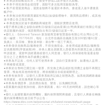
● 本券請於結帳前出示，不接受手抄或口說序號方式結帳。
● 本券不得兌換現金或找零，面額可多次抵用至餘額為零。
● 客戶若需退貨商品，退貨金額將不返還於本券內。會改退入迪卡儂會員
帳戶中。
● 本券無法使用於購買遞延性商品(如儲值禮物卡、購買商品禮券)，或其他
迪卡儂公告之指定商品。
● 本券恕無法於迪卡儂網路商城使用，僅能於實體店使用。
●電子禮券記載之金額自銷售日/儲值日起由星展(台灣)商業銀行有限公司提
供足額履約保證，保證期間自出售日/儲值日起算一年。
●發行人：Edenred Taiwan 新加坡商宜睿智慧股份有限公司台灣分公司，
統一編號：70770620，地址：台北市信義區信義路五段106號2樓A1室，
負責人：吳宗翰，實收資本額：新台幣一億三千萬元。
●本券僅供兌換商品/服務使用，不得兌換現金。未使用或超過商品/服務指
定供應期間(序號效期)時，持券人應洽原購買人憑發票向所購買之線上通路
申請退貨。退貨申請經通路或發行人同意後，發行人得保留收取返還金額
百分之三之費用作為手續費之權利。
●本券為不記名，任何人皆可使用本券，請自行妥善保管，如遭他人盜用，
不再補發或退貨。
●本券於出售時已開立統一發票，所兌換之商品或折抵消費之金額不再開立
發票，惟如有其他特殊情況，將依相關法令或規範辦理之。
●本券有效與否，以發行人票券系統所記錄之狀態為憑。如系統因網路連線
有所遲延，依兌換商家系統端資訊為準。
●本券為有價證券，請勿擅自偽造、變造，以免觸犯刑責。
●星展履約保證查詢功能，因作業因素，有1~45天的時間差，請您耐心等
候。
●發行人如變更履約保障機制，履約保障期間將接續，且發行人將會在轉換
履約保障機制生效日前予以公告：
https://www.dbs.com.tw/personal-zh/latest-news/default.page