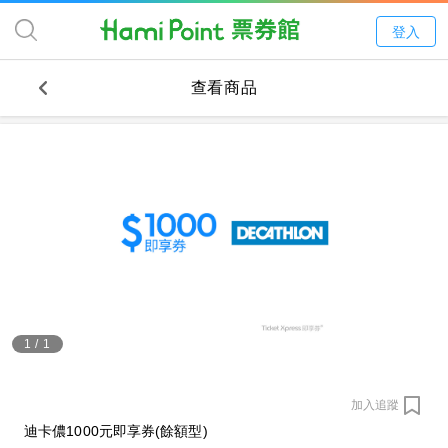
登入
查看商品
1
/
1
加入追蹤
迪卡儂1000元即享券(餘額型)