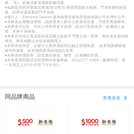
積….等)。恕無法參加累積點數活動。
●如因提供的序號無法辨識/當日售完/系統問題無法核銷，門市有權拒絕兌
換。請擇日或至鄰近門市兌換。
●發行人：Edenred Taiwan 新加坡商宜睿智慧股份有限公司台灣分公司。
●本券為企業贈品專用，請於票券上顯示之效期前兌換，不得零售或轉售。
●本券為不記名，任何人持本券皆可使用，請自行妥善保管，如遭他人盜
用，本券不再補發。
●本券所兌換之商品或折抵消費之金額不予開立統一發票，惟如有其他特殊
情況，將依相關法令或規範辦理之。
●本券有效與否，以發行人票券系統所記錄之狀態為憑。 如系統因網路連
線有所遲延，依兌換商家系統端資訊為準。
●本券為有價證券，請勿擅自偽造、變造，以免觸犯刑責。
●本券使用問題請洽智慧時尚客服專線：(02)2377-6966（服務時間：周
一至周五上午10:00至下午6:00）
同品牌商品
查看更多