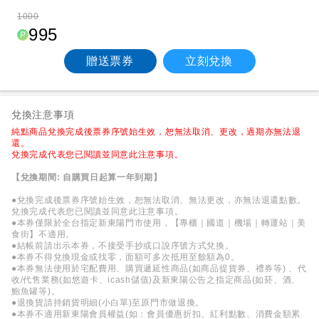
1000
995
贈送票券
立刻兌換
兌換注意事項
純點商品兌換完成後票券序號始生效，恕無法取消、更改，過期亦無法退
還。
兌換完成代表您已閱讀並同意此注意事項。
【兌換期間: 自購買日起算一年到期】
●兌換完成後票券序號始生效，恕無法取消、無法更改，亦無法退還點數。
兌換完成代表您已閱讀並同意此注意事項。
●本券僅限於全台指定新東陽門市使用，【專櫃｜國道｜機場｜轉運站｜美
食街】不適用。
●結帳前請出示本券，不接受手抄或口說序號方式兌換。
●本券不得兌換現金或找零，面額可多次抵用至餘額為0。
●本券無法使用於宅配費用、購買遞延性商品(如商品提貨券、禮券等) 、代
收/代售業務(如悠遊卡、icash儲值)及新東陽公告之指定商品(如菸、酒、
鮑魚罐等)。
●退換貨請持銷貨明細(小白單)至原門市做退換。
●本券不適用新東陽會員權益(如：會員優惠折扣、紅利點數、消費金額累