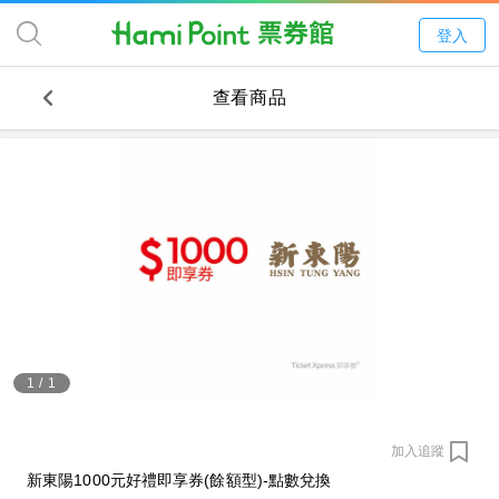
登入
查看商品
1
/
1
加入追蹤
新東陽1000元好禮即享券(餘額型)-點數兌換