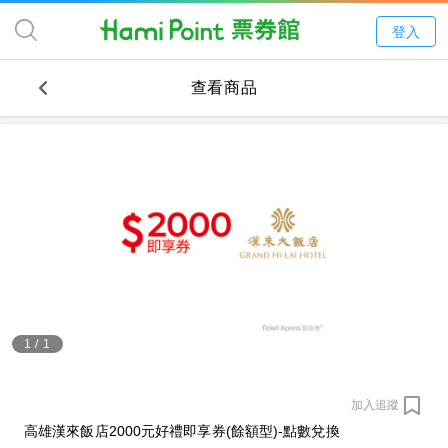
登入
查看商品
1
/
1
加入追蹤
高雄漢來飯店2000元好禮即享券(餘額型)-點數兌換