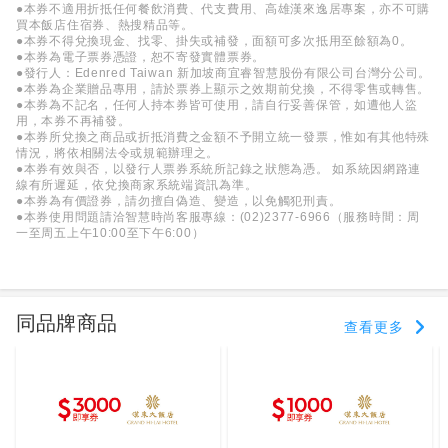
●本券不適用折抵任何餐飲消費、代支費用、高雄漢來逸居專案，亦不可購
買本飯店住宿券、熱搜精品等。
●本券不得兌換現金、找零、掛失或補發，面額可多次抵用至餘額為0。
●本券為電子票券憑證，恕不寄發實體票券。
●發行人：Edenred Taiwan 新加坡商宜睿智慧股份有限公司台灣分公司。
●本券為企業贈品專用，請於票券上顯示之效期前兌換，不得零售或轉售。
●本券為不記名，任何人持本券皆可使用，請自行妥善保管，如遭他人盜
用，本券不再補發。
●本券所兌換之商品或折抵消費之金額不予開立統一發票，惟如有其他特殊
情況，將依相關法令或規範辦理之。
●本券有效與否，以發行人票券系統所記錄之狀態為憑。 如系統因網路連
線有所遲延，依兌換商家系統端資訊為準。
●本券為有價證券，請勿擅自偽造、變造，以免觸犯刑責。
●本券使用問題請洽智慧時尚客服專線：(02)2377-6966（服務時間：周
一至周五上午10:00至下午6:00）
同品牌商品
查看更多