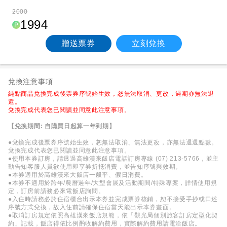
2000
1994
贈送票券
立刻兌換
兌換注意事項
純點商品兌換完成後票券序號始生效，恕無法取消、更改，過期亦無法退
還。
兌換完成代表您已閱讀並同意此注意事項。
【兌換期間: 自購買日起算一年到期】
●兌換完成後票券序號始生效，恕無法取消、無法更改，亦無法退還點數。
兌換完成代表您已閱讀並同意此注意事項。
●使用本券訂房，請透過高雄漢來飯店電話訂房專線 (07) 213-5766，並主
動告知客服人員欲使用即享券折抵消費，並告知序號與效期。
●本券適用於高雄漢來大飯店一般平、假日消費。
●本券不適用於跨年/農曆過年/大型會展及活動期間/特殊專案，詳情使用規
定，訂房前請務必來電飯店詢問。
●入住時請務必於住宿櫃台出示本券並完成票券核銷，恕不接受手抄或口述
序號方式兌換，故入住前請確保住宿當天能出示本券畫面。
●取消訂房規定依照高雄漢來飯店規範，依「觀光局個別旅客訂房定型化契
約」記載，飯店得依比例酌收解約費用，實際解約費用請電洽飯店。