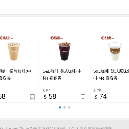
D咖啡 招牌咖啡(中
S&D咖啡 美式咖啡(中
S&D咖啡 法式原味
 喜客券
杯) 喜客券
(中杯) 喜客券
9
$ 59
$ 75
58
58
74
心
Hami Point票券館服務使用條款
個人資料蒐集告知聲明