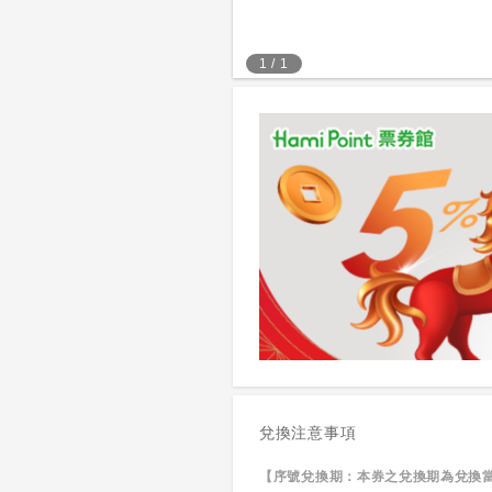
1
/
1
兌換注意事項
【序號兌換期：本券之兌換期為兌換當