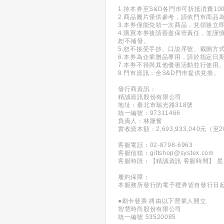
1.持本券至S&D各門市可折抵消費10
2.商品圖片僅供參考，請依門市商品
3.本券僅能兌領一次商品，兌領後立
4.購買本券後請善盡保管責任，並
恕不補發。
5.恕不接受手抄、口說序號、截圖方
6.本券為企業贈品專用，請於指定日
7.本券不得與其他優惠活動並行使用
8.門市資訊：全S&D門市提供兌換。
發行商資訊：
精誠資訊股份有限公司
地址：臺北市瑞光路318號
統一編號：97311466
負責人：林隆奮
實收資本額：2,693,933,040元（至20
客服電話：02-8798-6963
客服信箱：giftshop@systex.com
客服時段：【精誠資訊 客服時間】 
履約保障：
本服務所發行的電子禮券皆自發行日
●刷卡發票 將由以下營業人開立
智慧時尚股份有限公司
統一編號 53520085