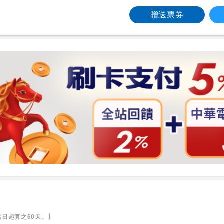
贈送票券
日起算之60天。】