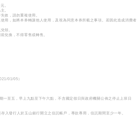
0元。
為主。
即失效，請勿重複使用。
謹慎使用，如將本券轉讓他人使用，及視為同意本券所載之事項。若因此造成消費
式兌領。
期前兌換，不得零售或轉售。
。
21/01/05）
星期一至五，早上九點至下午六點，不含國定假日與政府機關公佈之停止上班日
起存入發行人於玉山銀行開立之信託帳戶，專款專用，信託期間至少一年。