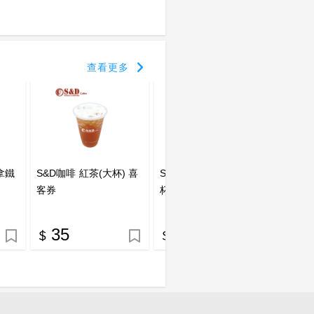
查看更多
拿鐵
S&D咖啡 紅茶(大杯) 喜
S&D咖啡 茉香綠茶(大
S&D
客券
杯) 喜客券
杯) 喜
35
35
4