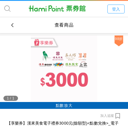
登入
查看商品
98折
1
/
1
點數放大
加入追蹤
【享樂券】漢來美食電子禮券3000元(餘額型)<點數兌換>_電子