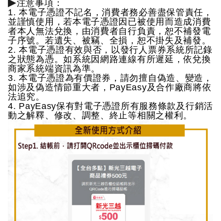
▶
注意事項：
1. 本電子憑證不記名，消費者務必善盡保管責任，
並謹慎使用，若本電子憑證因已被使用而造成消費
者本人無法兌換，由消費者自行負責，恕不補發電
子序號。若遺失、被竊、全損，恕不掛失及補發。
2. 本電子憑證有效與否，以發行人票券系統所記錄
之狀態為憑。如系統因網路連線有所遲延，依兌換
商家系統端資訊為準。
3. 本電子憑證為有價證券，請勿擅自偽造、變造，
如涉及偽造情節重大者，PayEasy及合作廠商將依
法追究。
4. PayEasy保有對電子憑證所有服務條款及行銷活
動之解釋、修改、調整、終止等相關之權利。