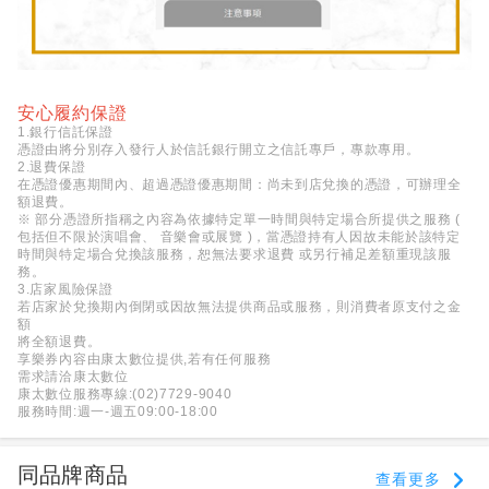
安心履約保證
1.銀行信託保證
憑證由將分別存入發行人於信託銀行開立之信託專戶，專款專用。
2.退費保證
在憑證優惠期間內、超過憑證優惠期間：尚未到店兌換的憑證，可辦理全
額退費。
※ 部分憑證所指稱之內容為依據特定單一時間與特定場合所提供之服務 (
包括但不限於演唱會、 音樂會或展覽 )，當憑證持有人因故未能於該特定
時間與特定場合兌換該服務，恕無法要求退費 或另行補足差額重現該服
務。
3.店家風險保證
若店家於兌換期內倒閉或因故無法提供商品或服務，則消費者原支付之金
額
將全額退費。
享樂券內容由康太數位提供,若有任何服務
需求請洽康太數位
康太數位服務專線:(02)7729-9040
服務時間:週一-週五09:00-18:00
同品牌商品
查看更多