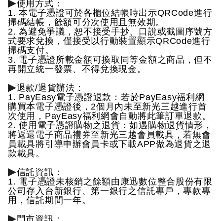
▶
使用方式：
1. 本電子憑證可於各櫃位結帳時出示QRCode進行
掃碼結帳，餘額可分次使用且無效期。
2. 為避免爭議，恕不接受手抄、口說或截圖序號方
式要求兌換，僅接受以行動裝置顯示QRCode進行
掃碼支付。
3. 電子憑證所載金額可換取同等金額之商品，但不
再開立統一發票、不得兌換現金。
▶
退款/退貨辦法：
1. PayEasy電子憑證退款：若於PayEasy福利網
購買本電子憑證後，2個月內未至新光三越進行首
次使用，PayEasy福利網會自動將此筆訂單退款。
2. 使用電子憑證購物之退貨：如遇購物退貨情形，
將返還電子商品禮券至新光三越會員載具，若無會
員載具將引導申辦會員卡或下載APP做為退貨之退
款載具。
▶
信託資訊：
1. 電子憑證未核銷之餘額由康迅數位整合股份有限
公司存入台新銀行、第一銀行之信託專戶，專款專
用，信託期間一年。
▶
門市資訊：