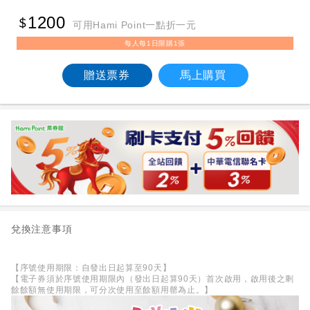
1200
可用Hami Point一點折一元
每人每1日限購1張
贈送票券
馬上購買
兌換注意事項
【序號使用期限：自發出日起算至90天】
【電子券須於序號使用期限內（發出日起算90天）首次啟用，啟用後之剩
餘餘額無使用期限，可分次使用至餘額用罄為止。】