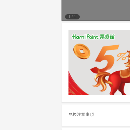
1
/
1
兌換注意事項