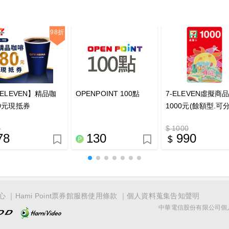
98折
-ELEVEN】精品咖
OPENPOINT 100點
7-ELEVEN虛擬商
0元現抵券
1000元(餘額型.可
使用)
0
$ 1000
78
130
990
心
Hami Point票券館服務使用條款
個人資料蒐集告知聲明
中華電信股份有限公司個人家庭