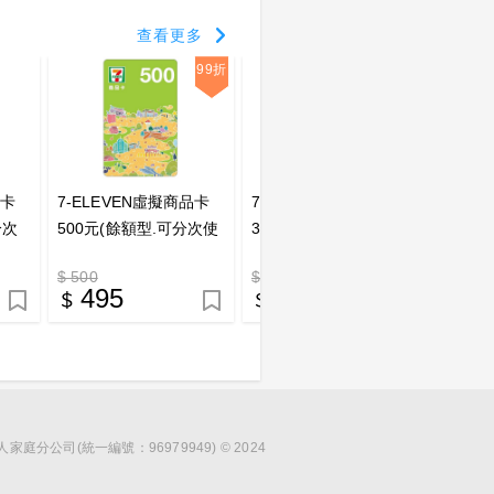
查看更多
99折
99折
品卡
7-ELEVEN虛擬商品卡
7-ELEVEN虛擬商品卡
7-EL
分次
500元(餘額型.可分次使
300元(餘額型.可分次使
200
用)
用)
用)
$ 500
$ 300
$ 200
495
297
1
分公司(統一編號：96979949) © 2024