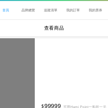
首頁
品牌總覽
追蹤清單
我的訂單
我的票券
查看商品
99999
可用Hami Point一點折一元