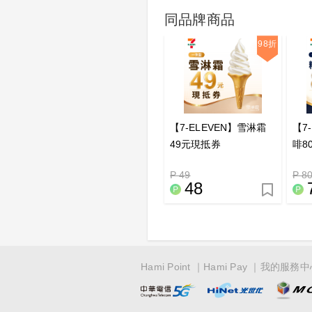
同品牌商品
98折
【7-ELEVEN】雪淋霜
【7
49元現抵券
啡8
P 49
P 8
48
Hami Point
Hami Pay
我的服務中