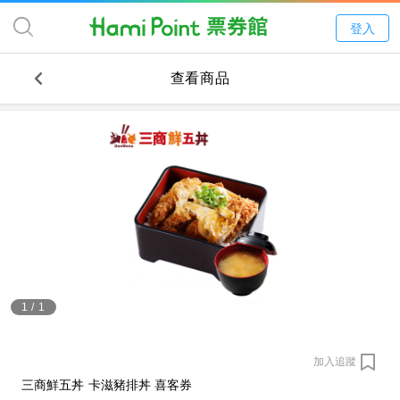
登入
查看商品
1
/
1
加入追蹤
三商鮮五丼 卡滋豬排丼 喜客券