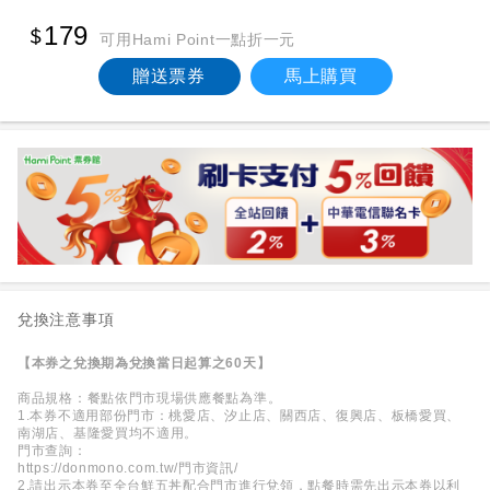
179
可用Hami Point一點折一元
贈送票券
馬上購買
兌換注意事項
【本券之兌換期為兌換當日起算之60天】
商品規格：餐點依門市現場供應餐點為準。
1.本券不適用部份門市：桃愛店、汐止店、關西店、復興店、板橋愛買、
南湖店、基隆愛買均不適用。
門市查詢：
https://donmono.com.tw/門市資訊/
2.請出示本券至全台鮮五丼配合門市進行兌領，點餐時需先出示本券以利