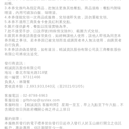
結帳。
3.本券兌換均為指定商品，恕無法更換其他餐點。商品規格：餐點均附味
噌湯，內用可續加白飯、味噌湯。
4.本券僅能兌領一次商品或服務，兌領後即失效，請勿重複兌領。
5.本券不適用三商美食卡會員紅利累兌點。
6.圖片僅供參考，餐點以現場實物為準。
7.恕不接受手抄、口說序號(特殊情況除外)、截圖方式兌領。
8.購買本券後請善盡保管責任，如經轉讓他人使用，該他人即視為同意本
券所載之事項。若本券因已被兌領而造成購買者本人無法使用，由購買者
自行負責。
9.本券請勿偽造變造，如有違法，精誠資訊股份有限公司及三商餐飲股份
有限公司將依法追究。
發行商資訊：
精誠資訊股份有限公司
地址：臺北市瑞光路318號
統一編號：97311466
負責人：林隆奮
實收資本額：2,693,933,040元（至2021/01/05）
客服電話：02-8798-6963
客服信箱：giftshop@systex.com
客服時段：【精誠資訊 客服時間】 星期一至五，早上九點至下午六點，不
含國定假日與政府機關公佈之停止上班日
履約保障：
本服務所發行的電子禮券皆自發行日起存入發行人於玉山銀行開立之信託
帳戶，專款專用，信託期間至少一年。