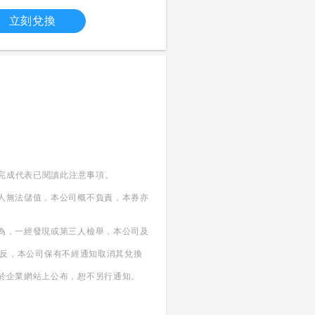
立刻兌換
換完成代表已閱讀此注意事項。
本人無法儲值，本公司概不負責，本券亦
行為，一經發現或第三人檢舉，本公司及
或違反，本公司保有不經通知取消其兌換
一於企業網站上公布，恕不另行通知。