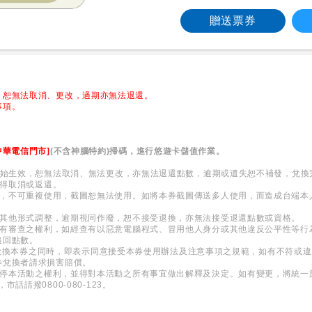
贈送票券
，恕無法取消、更改，過期亦無法退還。
事項。
】
中華電信門市]
(不含神腦特約)掃碼，進行悠遊卡儲值作業。
券)序號始生效，恕無法取消、無法更改，亦無法退還點數，逾期或遺失恕不補發，兌
不得取消或返還。
一次，不可重複使用，截圖恕無法使用。如將本券截圖傳送多人使用，而造成台端
金或其他形式調整，逾期視同作廢，恕不接受退換，亦無法接受退還點數或資格。
券保有審查之權利，如經查有以惡意電腦程式、冒用他人身分或其他違反公平性等
追回點數。
int點數兌換本券之同時，即表示同意接受本券使用辦法及注意事項之規範，如有不符
券兌換者請求損害賠償。
或暫停本活動之權利，並得對本活動之所有事宜做出解釋及決定。如有變更，將統
市話請撥0800-080-123。