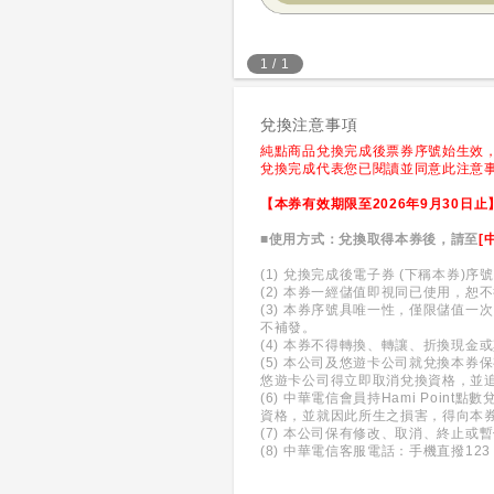
1
/
1
兌換注意事項
純點商品兌換完成後票券序號始生效
兌換完成代表您已閱讀並同意此注意
【本券有效期限至2026年9月30日止
■使用方式：兌換取得本券後，請至
[
(1) 兌換完成後電子券 (下稱本
(2) 本券一經儲值即視同已使用，恕
(3) 本券序號具唯一性，僅限儲值
不補發。
(4) 本券不得轉換、轉讓、折換現
(5) 本公司及悠遊卡公司就兌換本
悠遊卡公司得立即取消兌換資格，並
(6) 中華電信會員持Hami Po
資格，並就因此所生之損害，得向本
(7) 本公司保有修改、取消、終止
(8) 中華電信客服電話：手機直撥123，