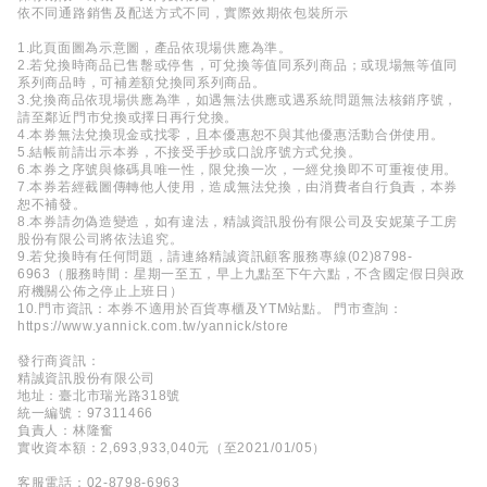
依不同通路銷售及配送方式不同，實際效期依包裝所示
1.此頁面圖為示意圖，產品依現場供應為準。
2.若兌換時商品已售罊或停售，可兌換等值同系列商品；或現場無等值同
系列商品時，可補差額兌換同系列商品。
3.兌換商品依現場供應為準，如遇無法供應或遇系統問題無法核銷序號，
請至鄰近門市兌換或擇日再行兌換。
4.本券無法兌換現金或找零，且本優惠恕不與其他優惠活動合併使用。
5.結帳前請出示本券，不接受手抄或口說序號方式兌換。
6.本券之序號與條碼具唯一性，限兌換一次，一經兌換即不可重複使用。
7.本券若經截圖傳轉他人使用，造成無法兌換，由消費者自行負責，本券
恕不補發。
8.本券請勿偽造變造，如有違法，精誠資訊股份有限公司及安妮菓子工房
股份有限公司將依法追究。
9.若兌換時有任何問題，請連絡精誠資訊顧客服務專線(02)8798-
6963（服務時間：星期一至五，早上九點至下午六點，不含國定假日與政
府機關公佈之停止上班日）
10.門市資訊：本券不適用於百貨專櫃及YTM站點。 門市查詢：
https://www.yannick.com.tw/yannick/store
發行商資訊：
精誠資訊股份有限公司
地址：臺北市瑞光路318號
統一編號：97311466
負責人：林隆奮
實收資本額：2,693,933,040元（至2021/01/05）
客服電話：02-8798-6963