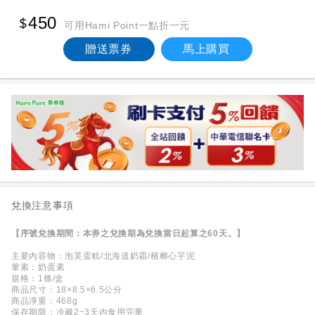
450
可用Hami Point一點折一元
贈送票券
馬上購買
兌換注意事項
【序號兌換期間：本券之兌換期為兌換當日起算之60天。】
主要內容物：泡芙蛋糕/北海道奶霜/檳榔心芋泥
葷素：奶蛋素
規格：1條/盒
商品尺寸：18×8.5×6.5公分
商品淨重：468g
保存期限：冷藏2~3天內食用完畢