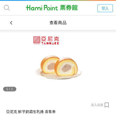
登入
查看商品
1
/
1
加入追蹤
亞尼克 鮮芋奶霜生乳捲 喜客券