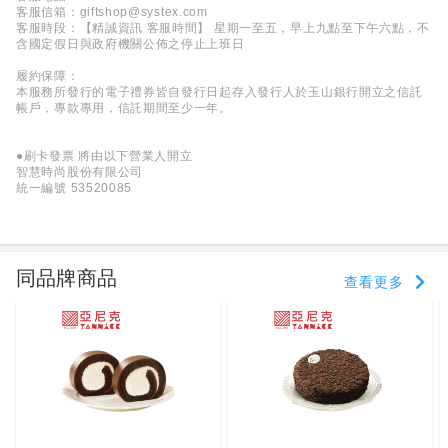
客服信箱：giftshop@systex.com
客服時段：【精誠資訊 客服時間】 星期一至五，早上九點至下午六點，不
含國定假日與政府機關公佈之停止上班日
履約保障：
本服務所發行的電子禮券皆自發行日起存入發行人於玉山銀行開立之信託
帳戶，專款專用，信託期間至少一年。
●刷卡發票 將由以下營業人開立
智慧時尚股份有限公司
統一編號 53520085
同品牌商品
查看更多