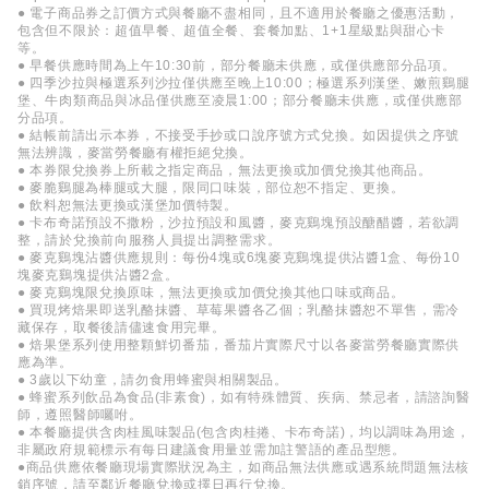
● 電子商品券之訂價方式與餐廳不盡相同，且不適用於餐廳之優惠活動，
包含但不限於：超值早餐、超值全餐、套餐加點、1+1星級點與甜心卡
等。
● 早餐供應時間為上午10:30前，部分餐廳未供應，或僅供應部分品項。
● 四季沙拉與極選系列沙拉僅供應至晚上10:00；極選系列漢堡、嫩煎鷄腿
堡、牛肉類商品與冰品僅供應至凌晨1:00；部分餐廳未供應，或僅供應部
分品項。
● 結帳前請出示本券，不接受手抄或口說序號方式兌換。如因提供之序號
無法辨識，麥當勞餐廳有權拒絕兌換。
● 本券限兌換券上所載之指定商品，無法更換或加價兌換其他商品。
● 麥脆鷄腿為棒腿或大腿，限同口味裝，部位恕不指定、更換。
● 飲料恕無法更換或漢堡加價特製。
● 卡布奇諾預設不撒粉，沙拉預設和風醬，麥克鷄塊預設醣醋醬，若欲調
整，請於兌換前向服務人員提出調整需求。
● 麥克鷄塊沾醬供應規則：每份4塊或6塊麥克鷄塊提供沾醬1盒、每份10
塊麥克鷄塊提供沾醬2盒。
● 麥克鷄塊限兌換原味，無法更換或加價兌換其他口味或商品。
● 買現烤焙果即送乳酪抹醬、草莓果醬各乙個；乳酪抹醬恕不單售，需冷
藏保存，取餐後請儘速食用完畢。
● 焙果堡系列使用整顆鮮切番茄，番茄片實際尺寸以各麥當勞餐廳實際供
應為準。
● 3歲以下幼童，請勿食用蜂蜜與相關製品。
● 蜂蜜系列飲品為食品(非素食)，如有特殊體質、疾病、禁忌者，請諮詢醫
師，遵照醫師囑咐。
● 本餐廳提供含肉桂風味製品(包含肉桂捲、卡布奇諾)，均以調味為用途，
非屬政府規範標示有每日建議食用量並需加註警語的產品型態。
●商品供應依餐廳現場實際狀況為主，如商品無法供應或遇系統問題無法核
銷序號，請至鄰近餐廳兌換或擇日再行兌換。