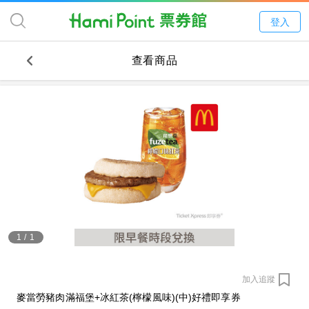
登入
查看商品
1
/
1
加入追蹤
麥當勞豬肉滿福堡+冰紅茶(檸檬風味)(中)好禮即享券