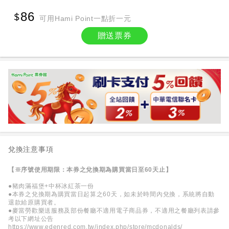
86
可用Hami Point一點折一元
贈送票券
兌換注意事項
【※序號使用期限：本券之兌換期為購買當日至60天止】
●豬肉滿福堡+中杯冰紅茶一份
●本券之兌換期為購買當日起算之60天，如未於時間內兌換，系統將自動
退款給原購買者。
●麥當勞歡樂送服務及部份餐廳不適用電子商品券，不適用之餐廳列表請參
考以下網址公告
https://www.edenred.com.tw/index.php/store/mcdonalds/