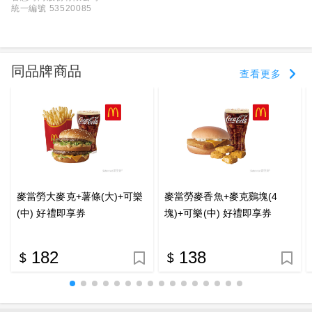
統一編號 53520085
同品牌商品
查看更多
麥當勞大麥克+薯條(大)+可樂
麥當勞麥香魚+麥克鷄塊(4
(中) 好禮即享券
塊)+可樂(中) 好禮即享券
182
138