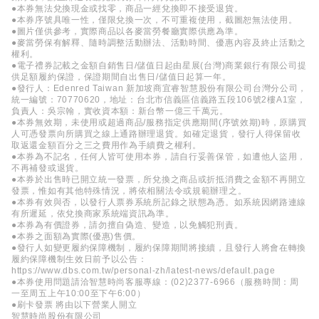
●本券無法兌換現金或找零，商品一經兌換即不接受退貨。
●本券序號具唯一性，僅限兌換一次，不可重複使用，截圖恕無法使用。
●圖片僅供參考，實際商品以各麥當勞餐廳實際供應為準。
●麥當勞保有解釋、隨時調整活動辦法、活動時間、優惠內容及終止活動之
權利。
●電子禮券記載之金額自銷售日/儲值日起由星展(台灣)商業銀行有限公司提
供足額履約保證，保證期間自出售日/儲值日起算一年。
●發行人：Edenred Taiwan 新加坡商宜睿智慧股份有限公司台灣分公司，
統一編號：70770620，地址：台北市信義區信義路五段106號2樓A1室，
負責人：吳宗翰，實收資本額：新台幣一億三千萬元。
●本券無效期，未使用或超過商品/服務指定供應期間(序號效期)時，原購買
人可憑發票向所購買之線上通路辦理退貨。如確定退貨，發行人得保留收
取返還金額百分之三之費用作為手續費之權利。
●本券為不記名，任何人皆可使用本券，請自行妥善保管，如遭他人盜用，
不再補發或退貨。
●本券於出售時已開立統一發票，所兌換之商品或折抵消費之金額不再開立
發票，惟如有其他特殊情況，將依相關法令或規範辦理之。
●本券有效與否，以發行人票券系統所記錄之狀態為憑。如系統因網路連線
有所遲延，依兌換商家系統端資訊為準。
●本券為有價證券，請勿擅自偽造、變造，以免觸犯刑責。
●本券之面額為實際(優惠)售價。
●發行人如變更履約保障機制，履約保障期間將接續，且發行人將會在轉換
履約保障機制生效日前予以公告：
https://www.dbs.com.tw/personal-zh/latest-news/default.page
●本券使用問題請洽智慧時尚客服專線：(02)2377-6966（服務時間：周
一至周五上午10:00至下午6:00）
●刷卡發票 將由以下營業人開立
智慧時尚股份有限公司