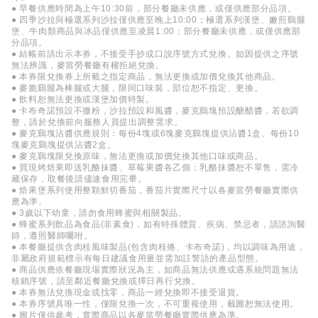
● 早餐供應時間為上午10:30前，部分餐廳未供應，或僅供應部分品項。
● 四季沙拉與極選系列沙拉僅供應至晚上10:00；極選系列漢堡、嫩煎鷄腿
堡、牛肉類商品與冰品僅供應至凌晨1:00；部分餐廳未供應，或僅供應部
分品項。
● 結帳前請出示本券，不接受手抄或口說序號方式兌換。如因提供之序號
無法辨識，麥當勞餐廳有權拒絕兌換。
● 本券限兌換券上所載之指定商品，無法更換或加價兌換其他商品。
● 麥脆鷄腿為棒腿或大腿，限同口味裝，部位恕不指定、更換。
● 飲料恕無法更換或漢堡加價特製。
● 卡布奇諾預設不撒粉，沙拉預設和風醬，麥克鷄塊預設醣醋醬，若欲調
整，請於兌換前向服務人員提出調整需求。
● 麥克鷄塊沾醬供應規則：每份4塊或6塊麥克鷄塊提供沾醬1盒、每份10
塊麥克鷄塊提供沾醬2盒。
● 麥克鷄塊限兌換原味，無法更換或加價兌換其他口味或商品。
● 買現烤焙果即送乳酪抹醬、草莓果醬各乙個；乳酪抹醬恕不單售，需冷
藏保存，取餐後請儘速食用完畢。
● 焙果堡系列使用整顆鮮切番茄，番茄片實際尺寸以各麥當勞餐廳實際供
應為準。
● 3歲以下幼童，請勿食用蜂蜜與相關製品。
● 蜂蜜系列飲品為食品(非素食)，如有特殊體質、疾病、禁忌者，請諮詢醫
師，遵照醫師囑咐。
● 本餐廳提供含肉桂風味製品(包含肉桂捲、卡布奇諾)，均以調味為用途，
非屬政府規範標示有每日建議食用量並需加註警語的產品型態。
● 商品供應依餐廳現場實際狀況為主，如商品無法供應或遇系統問題無法
核銷序號，請至鄰近餐廳兌換或擇日再行兌換。
● 本券無法兌換現金或找零，商品一經兌換即不接受退貨。
● 本券序號具唯一性，僅限兌換一次，不可重複使用，截圖恕無法使用。
● 圖片僅供參考，實際商品以各麥當勞餐廳實際供應為準。