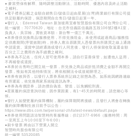
● 麥當勞保有解釋、隨時調整活動辦法、活動時間、優惠內容及終止活動
之權利。
●電子禮券記載之金額自銷售日/儲值日起由星展(台灣)商業銀行有限公司提
供足額履約保證，保證期間自出售日/儲值日起算一年。
●發行人：Edenred Taiwan 新加坡商宜睿智慧股份有限公司台灣分公司，
統一編號：70770620，地址：台北市信義區信義路五段106號2樓A1室，
負責人：吳宗翰，實收資本額：新台幣一億三千萬元。
●本券僅供兌換商品/服務使用，不得兌換現金。未使用或超過商品/服務指
定供應期間(序號效期)時，持券人應洽原購買人憑發票向所購買之線上通路
申請退貨。退貨申請經通路或發行人同意後，發行人得保留收取返還金額
百分之三之費用作為手續費之權利。
●本券為不記名，任何人皆可使用本券，請自行妥善保管，如遭他人盜用，
不再補發或退貨。
●本券於出售時已開立統一發票，所兌換之商品或折抵消費之金額不再開立
發票，惟如有其他特殊情況，將依相關法令或規範辦理之。
●本券有效與否，以發行人票券系統所記錄之狀態為憑。如系統因網路連線
有所遲延，依兌換商家系統端資訊為準。
●本券為有價證券，請勿擅自偽造、變造，以免觸犯刑責。
●星展履約保證查詢功能，因作業因素，有1~45天的時間差，請您耐心等
候。
●發行人如變更履約保障機制，履約保障期間將接續，且發行人將會在轉換
履約保障機制生效日前予以公告：
https://www.dbs.com.tw/personal-zh/latest-news/default.page
●本券使用問題請洽智慧時尚客服專線：(02)2377-6966（服務時間：周
一至周五上午10:00至下午6:00）
●刷卡發票 將由以下營業人開立
智慧時尚股份有限公司
統一編號 53520085