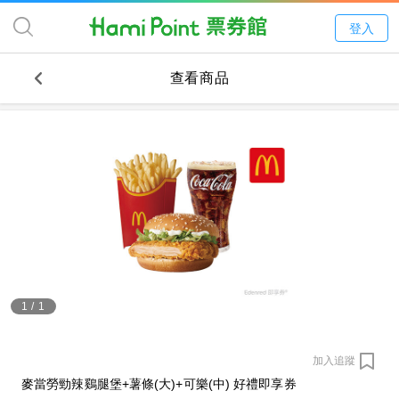
登入
查看商品
1
/
1
加入追蹤
麥當勞勁辣鷄腿堡+薯條(大)+可樂(中) 好禮即享券