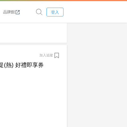
品牌館
登入
加入追蹤
(熱) 好禮即享券