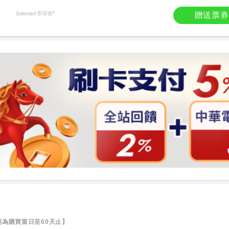
贈送票券
為購買當日至60天止】