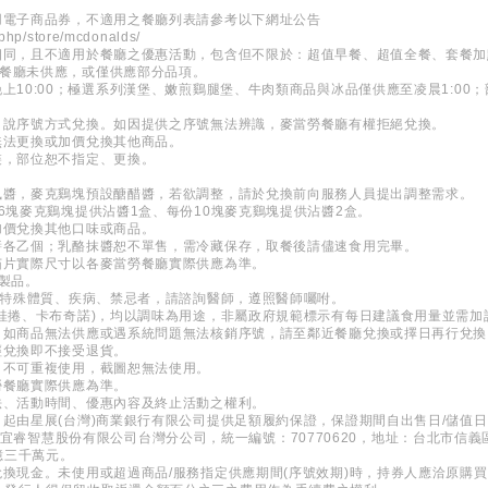
用電子商品券，不適用之餐廳列表請參考以下網址公告
.php/store/mcdonalds/
相同，且不適用於餐廳之優惠活動，包含但不限於：超值早餐、超值全餐、套餐加
部分餐廳未供應，或僅供應部分品項。
上10:00；極選系列漢堡、嫩煎鷄腿堡、牛肉類商品與冰品僅供應至凌晨1:00
口說序號方式兌換。如因提供之序號無法辨識，麥當勞餐廳有權拒絕兌換。
無法更換或加價兌換其他商品。
裝，部位恕不指定、更換。
風醬，麥克鷄塊預設醣醋醬，若欲調整，請於兌換前向服務人員提出調整需求。
6塊麥克鷄塊提供沾醬1盒、每份10塊麥克鷄塊提供沾醬2盒。
加價兌換其他口味或商品。
醬各乙個；乳酪抹醬恕不單售，需冷藏保存，取餐後請儘速食用完畢。
茄片實際尺寸以各麥當勞餐廳實際供應為準。
關製品。
如有特殊體質、疾病、禁忌者，請諮詢醫師，遵照醫師囑咐。
肉桂捲、卡布奇諾)，均以調味為用途，非屬政府規範標示有每日建議食用量並需
，如商品無法供應或遇系統問題無法核銷序號，請至鄰近餐廳兌換或擇日再行兌換
經兌換即不接受退貨。
，不可重複使用，截圖恕無法使用。
勞餐廳實際供應為準。
法、活動時間、優惠內容及終止活動之權利。
日起由星展(台灣)商業銀行有限公司提供足額履約保證，保證期間自出售日/儲值
 新加坡商宜睿智慧股份有限公司台灣分公司，統一編號：70770620，地址：台北市信
億三千萬元。
兌換現金。未使用或超過商品/服務指定供應期間(序號效期)時，持券人應洽原購