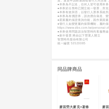
貨。退貨申請經通路或發行人同意後
●本券為不記名，任何人皆可使用本
●本券於出售時已開立統一發票，所
●本券有效與否，以發行人票券系統
●本券為有價證券，請勿擅自偽造、
●星展履約保證查詢功能，因作業因素
●發行人如變更履約保障機制，履約
https://www.dbs.com.tw/personal-z
●本券使用問題請洽智慧時尚客服專線：(0
●刷卡發票 將由以下營業人開立
智慧時尚股份有限公司
統一編號 53520085
同品牌商品
麥當勞大麥克+薯條
麥當