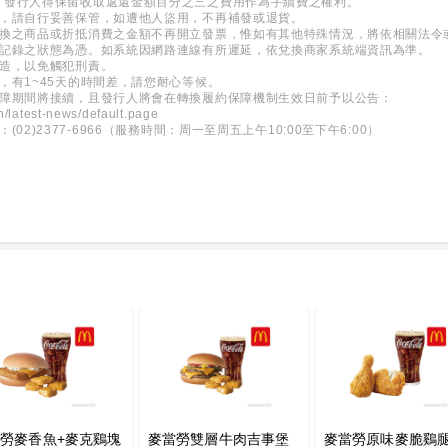
，發行人得保留收取返還金額百分之三之費用作為手續費之權利。
券，請自行妥善保管，如遭他人盜用，不再補發或退貨。
兌換之商品或折抵消費之金額不再開立發票，惟如有其他特殊情況，將依相關法令
所記錄之狀態為憑。如系統因網路連線有所遲延，依兌換商家系統端資訊為準。
變造，以免觸犯刑責。
，有1~45天的時間差，請您耐心等候。
保障期間將接續，且發行人將會在轉換履約保障機制生效日前予以公告：
h/latest-news/default.page
2)2377-6966（服務時間：周一至周五上午10:00至下午6:00）
勞麥香魚+麥克鷄塊
麥當勞雙層牛肉吉事堡
麥當勞原味麥脆鷄腿