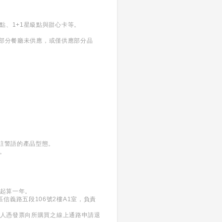
點、1+1星級點與甜心卡等。
；部分餐廳未供應，或僅供應部分品
加註警語的產品型態。
。
日起算一年。
義區信義路五段106號2樓A1室，負責
買人憑發票向所購買之線上通路申請退