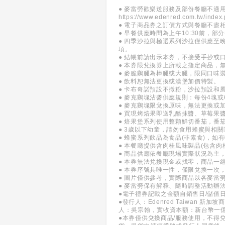
● 麥當勞歡樂送服務及部份餐廳不適
https://www.edenred.com.tw/index
● 電子商品券之訂價方式與餐廳不盡
● 早餐供應時間為上午10:30前，
● 四季沙拉與極選系列沙拉僅供應至晚
項。
● 結帳前請出示本券，不接受手抄或
● 本券限兌換券上所載之指定商品，
● 麥脆鷄腿為棒腿或大腿，限同口味
● 飲料恕無法更換或漢堡加價特製。
● 卡布奇諾預設不撒粉，沙拉預設和
● 麥克鷄塊沾醬供應規則：每份4塊或
● 麥克鷄塊限兌換原味，無法更換或
● 買現烤焙果即送乳酪抹醬、草莓果
● 焙果堡系列使用整顆鮮切番茄，番
● 3歲以下幼童，請勿食用蜂蜜與相
● 蜂蜜系列飲品為食品(非素食)，
● 本餐廳提供含肉桂風味製品(包含
● 商品供應依餐廳現場實際狀況為主
● 本券無法兌換現金或找零，商品一
● 本券序號具唯一性，僅限兌換一次
● 圖片僅供參考，實際商品以各麥當
● 麥當勞保有解釋、隨時調整活動辦
●電子禮券記載之金額自銷售日/儲值
●發行人：Edenred Taiwan
人：吳宗翰，實收資本額：新台幣一
●本券僅供兌換商品/服務使用，不得