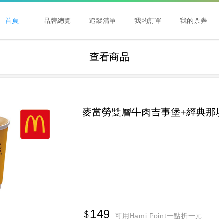
首頁
品牌總覽
追蹤清單
我的訂單
我的票券
查看商品
麥當勞雙層牛肉吉事堡+經典那堤
149
可用Hami Point一點折一元