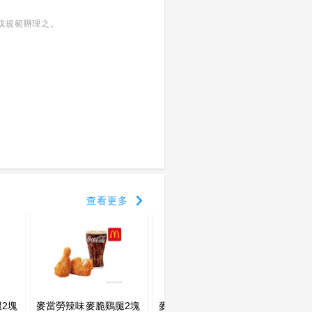
或規範辦理之。
查看更多
2塊
麥當勞辣味麥脆鷄腿2塊
麥當勞大麥克+麥克鷄塊
麥當勞