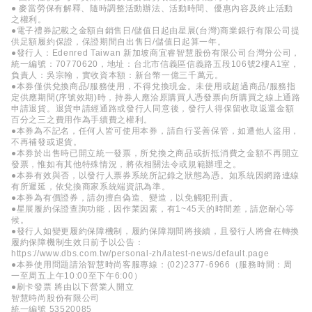
● 麥當勞保有解釋、隨時調整活動辦法、活動時間、優惠內容及終止活動
之權利。
●電子禮券記載之金額自銷售日/儲值日起由星展(台灣)商業銀行有限公司提
供足額履約保證，保證期間自出售日/儲值日起算一年。
●發行人：Edenred Taiwan 新加坡商宜睿智慧股份有限公司台灣分公司，
統一編號：70770620，地址：台北市信義區信義路五段106號2樓A1室，
負責人：吳宗翰，實收資本額：新台幣一億三千萬元。
●本券僅供兌換商品/服務使用，不得兌換現金。未使用或超過商品/服務指
定供應期間(序號效期)時，持券人應洽原購買人憑發票向所購買之線上通路
申請退貨。退貨申請經通路或發行人同意後，發行人得保留收取返還金額
百分之三之費用作為手續費之權利。
●本券為不記名，任何人皆可使用本券，請自行妥善保管，如遭他人盜用，
不再補發或退貨。
●本券於出售時已開立統一發票，所兌換之商品或折抵消費之金額不再開立
發票，惟如有其他特殊情況，將依相關法令或規範辦理之。
●本券有效與否，以發行人票券系統所記錄之狀態為憑。如系統因網路連線
有所遲延，依兌換商家系統端資訊為準。
●本券為有價證券，請勿擅自偽造、變造，以免觸犯刑責。
●星展履約保證查詢功能，因作業因素，有1~45天的時間差，請您耐心等
候。
●發行人如變更履約保障機制，履約保障期間將接續，且發行人將會在轉換
履約保障機制生效日前予以公告：
https://www.dbs.com.tw/personal-zh/latest-news/default.page
●本券使用問題請洽智慧時尚客服專線：(02)2377-6966（服務時間：周
一至周五上午10:00至下午6:00）
●刷卡發票 將由以下營業人開立
智慧時尚股份有限公司
統一編號 53520085