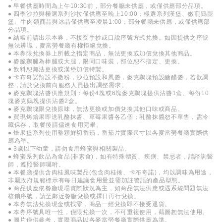
● 早餐供應時間為上午10:30前，部分餐廳未供應，或僅供應部分品項。
● 四季沙拉與極選系列沙拉僅供應至晚上10:00；極選系列漢堡、嫩煎鷄腿
堡、牛肉類商品與冰品僅供應至凌晨1:00；部分餐廳未供應，或僅供應部
分品項。
● 結帳前請出示本券，不接受手抄或口說序號方式兌換。如因提供之序號
無法辨識，麥當勞餐廳有權拒絕兌換。
● 本券限兌換券上所載之指定商品，無法更換或加價兌換其他商品。
● 麥脆鷄腿為棒腿或大腿，限同口味裝，部位恕不指定、更換。
● 飲料恕無法更換或漢堡加價特製。
● 卡布奇諾預設不撒粉，沙拉預設和風醬，麥克鷄塊預設醣醋醬，若欲調
整，請於兌換前向服務人員提出調整需求。
● 麥克鷄塊沾醬供應規則：每份4塊或6塊麥克鷄塊提供沾醬1盒、每份10
塊麥克鷄塊提供沾醬2盒。
● 麥克鷄塊限兌換原味，無法更換或加價兌換其他口味或商品。
● 買現烤焙果即送乳酪抹醬、草莓果醬各乙個；乳酪抹醬恕不單售，需冷
藏保存，取餐後請儘速食用完畢。
● 焙果堡系列使用整顆鮮切番茄，番茄片實際尺寸以各麥當勞餐廳實際供
應為準。
● 3歲以下幼童，請勿食用蜂蜜與相關製品。
● 蜂蜜系列飲品為食品(非素食)，如有特殊體質、疾病、禁忌者，請諮詢醫
師，遵照醫師囑咐。
● 本餐廳提供含肉桂風味製品(包含肉桂捲、卡布奇諾)，均以調味為用途，
非屬政府規範標示有每日建議食用量並需加註警語的產品型態。
● 商品供應依餐廳現場實際狀況為主，如商品無法供應或遇系統問題無法
核銷序號，請至鄰近餐廳兌換或擇日再行兌換。
● 本券無法兌換現金或找零，商品一經兌換即不接受退貨。
● 本券序號具唯一性，僅限兌換一次，不可重複使用，截圖恕無法使用。
● 圖片僅供參考，實際商品以各麥當勞餐廳實際供應為準。