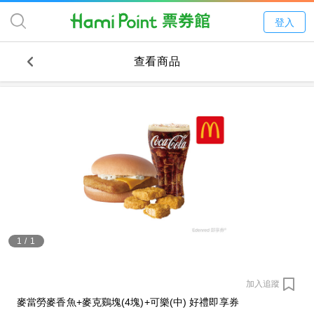
登入
查看商品
1
/
1
加入追蹤
麥當勞麥香魚+麥克鷄塊(4塊)+可樂(中) 好禮即享券