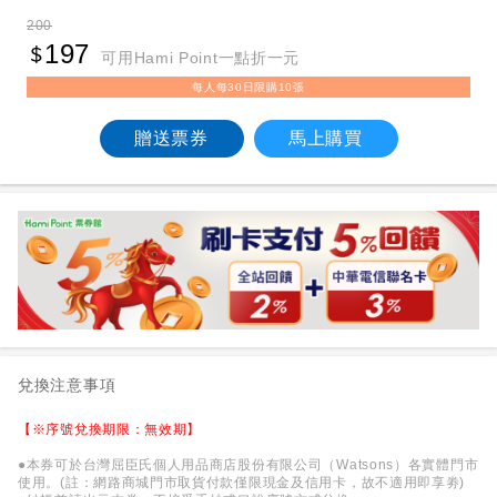
200
197
可用Hami Point一點折一元
每人每30日限購10張
贈送票券
馬上購買
兌換注意事項
【※序號兌換期限：無效期】
●本券可於台灣屈臣氏個人用品商店股份有限公司（Watsons）各實體門市
使用。(註：網路商城門市取貨付款僅限現金及信用卡，故不適用即享劵)