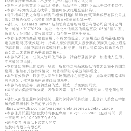
●結帳前請出示本券，不接受手抄或口說序號方式兌換。
●本券不適用購買屈臣氏現金禮券、商品禮券，或屈臣氏玩美儲值卡儲值。
●本券不得兌換現金或找零，面額可多次抵用至餘額為0。
●電子禮券記載之金額自銷售日/儲值日起由星展(台灣)商業銀行有限公司提
供足額履約保證，保證期間自出售日/儲值日起算一年。
●發行人：Edenred Taiwan 新加坡商宜睿智慧股份有限公司台灣分公司，
統一編號：70770620，地址：台北市信義區信義路五段106號2樓A1室，
負責人：吳宗翰，實收資本額：新台幣一億三千萬元。
●本券僅供兌換商品/服務使用，不得兌換現金。未使用或超過商品/服務指
定供應期間(序號效期)時，持券人應洽原購買人憑發票向所購買之線上通路
申請退貨。退貨申請經通路或發行人同意後，發行人得保留收取返還金額
百分之三之費用作為手續費之權利。
●本券為不記名，任何人皆可使用本券，請自行妥善保管，如遭他人盜用，
不再補發或退貨。
●本券於出售時已開立統一發票，所兌換之商品或折抵消費之金額不再開立
發票，惟如有其他特殊情況，將依相關法令或規範辦理之。
●本券有效與否，以發行人票券系統所記錄之狀態為憑。如系統因網路連線
有所遲延，依兌換商家系統端資訊為準。
●本券為有價證券，請勿擅自偽造、變造，以免觸犯刑責。
●星展履約保證查詢功能，因作業因素，有1~45天的時間差，請您耐心等
候。
●發行人如變更履約保障機制，履約保障期間將接續，且發行人將會在轉換
履約保障機制生效日前予以公告：
https://www.dbs.com.tw/personal-zh/latest-news/default.page
●本券使用問題請洽智慧時尚客服專線：(02)2377-6966（服務時間：周
一至周五上午10:00至下午6:00）
●刷卡發票 將由以下營業人開立
智慧時尚股份有限公司