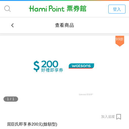
登入
查看商品
99折
1
/
1
加入追蹤
屈臣氏即享券200元(餘額型)