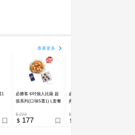
查看更多
選1
必勝客 6吋個人比薩 超
必勝客 6吋個人比薩 經
必勝客
值系列(口味5選1) L套餐
典系列(口味6選1) L套餐
典系列(
好禮即享券
好禮即享券
餐 好
$ 226
$ 246
$ 346
177
198
2