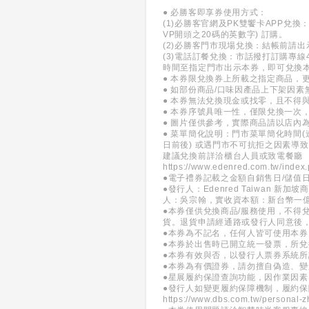
● 必勝客即享券使用方式：
(1)必勝客官網及PK雙饗卡APP
VP開頭之20碼的英數字) 訂購。
(2)必勝客門市現場兌換：結帳前請
(3)電話訂餐兌換：市話撥打訂購專線
時間至指定門市出示本券，即可兌換
● 本券限兌換券上所載之指定商品，
● 如部份商品/口味因產品上下架因
● 本券無法兌換現金或找零，且不得
● 本券序號具唯一性，僅限兌換一次
● 圖片僅供參考，實際商品請以店內
● 菜單簡化說明：門市菜單簡化時間
日前後) 或遇門市不可抗拒之因素導
建議兌換前詳洽櫃台人員或致電餐廳
https://www.edenred.com.tw/index
●電子禮券記載之金額自銷售日/儲值
●發行人：Edenred Taiwan
人：吳宗翰，實收資本額：新台幣一
●本券僅供兌換商品/服務使用，不得
貨。退貨申請經通路或發行人同意後
●本券為不記名，任何人皆可使用本
●本券於出售時已開立統一發票，所
●本券有效與否，以發行人票券系統
●本券為有價證券，請勿擅自偽造、
●星展履約保證查詢功能，因作業因素
●發行人如變更履約保障機制，履約
https://www.dbs.com.tw/personal-z