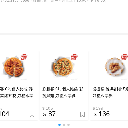
2)2377-6966（服務時間：周一至周五上午10:00至下午6:00）
客 6吋個人比薩 韓
必勝客 6吋個人比薩 彩
必勝客 經典副餐 5
菜豬五花 好禮即享
蔬鮮菇 好禮即享券
好禮即享券
25
$ 105
$ 199
104
87
136