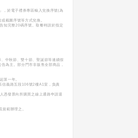
號」，於電子禮券專區輸入兌換序號(為
說或截圖序號等方式兌換。
，並告知完整20碼序號。取餐時請於指定
節、中秋節、雙十節、聖誕節等連續假
內公告為主。部分門市非販售全部商品，
日起算一年。
義區信義路五段106號2樓A1室，負責
買人憑發票向所購買之線上通路申請退
或規範辦理之。