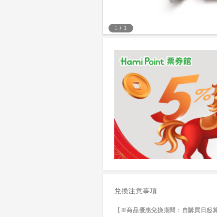
1
/
1
兌換注意事項
【※商品優惠兌換期間：自購買日起