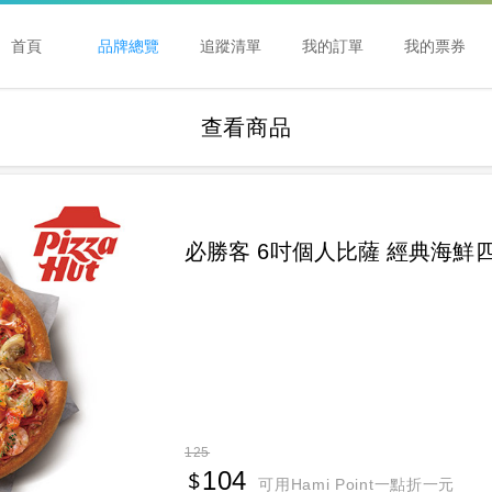
首頁
品牌總覽
追蹤清單
我的訂單
我的票券
查看商品
必勝客 6吋個人比薩 經典海鮮
125
104
可用Hami Point一點折一元