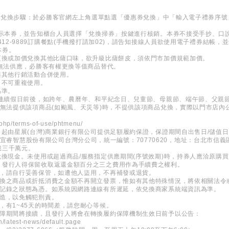
兌換：兌換步驟：於必勝客官網左上角選單點選「優惠券兌換」中「輸入電子禮券序
出示本券，並告知櫃台人員選擇「兌換掃券」按鍵進行核銷。本券不接受手抄、口
412-9889訂購餐點(手機撥打請加02)，請告知接線人員欲使用電子禮券結帳
本券。
更換或加價兌換其他比薩口味，欲升級比薩餅皮，須依門市加價規範加價。
素無法供應，必勝客有權更換等值商品替代。
與其他行銷活動合併使用。
，不可重複使用。
為準。
(連續假日前後，如跨年、農曆年、和平紀念日、兒童節、母親節、端午節、父親
致無法提供該項商品(如颱風、天災等)時，不提供該項商品兌換，實際以門市店
.php/terms-of-use/phtmenu/
日起由星展(台灣)商業銀行有限公司提供足額履約保證，保證期間自出售日/儲值
 新加坡商宜睿智慧股份有限公司台灣分公司，統一編號：70770620，地址：台北市信
億三千萬元。
兌換現金。未使用或超過商品/服務指定供應期間(序號效期)時，持券人應洽原購
，發行人得保留收取返還金額百分之三之費用作為手續費之權利。
券，請自行妥善保管，如遭他人盜用，不再補發或退貨。
兌換之商品或折抵消費之金額不再開立發票，惟如有其他特殊情況，將依相關法令
所記錄之狀態為憑。如系統因網路連線有所遲延，依兌換商家系統端資訊為準。
變造，以免觸犯刑責。
，有1~45天的時間差，請您耐心等候。
保障期間將接續，且發行人將會在轉換履約保障機制生效日前予以公告：
h/latest-news/default.page