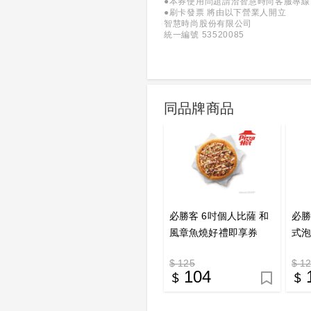
●本券使用問題請洽智慧時尚客服專線：(0
●刷卡發票 將由以下營業人開立
智慧時尚股份有限公司
統一編號 53520085
同品牌商品
必勝客 6吋個人比薩 和
必勝
風章魚燒好禮即享券
式泡
券
$ 125
$ 1
104