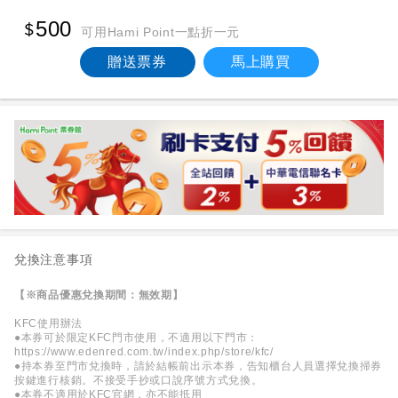
500
可用Hami Point一點折一元
贈送票券
馬上購買
兌換注意事項
【※商品優惠兌換期間：無效期】
KFC使用辦法
●本券可於限定KFC門市使用，不適用以下門市：
https://www.edenred.com.tw/index.php/store/kfc/
●持本券至門市兌換時，請於結帳前出示本券，告知櫃台人員選擇兌換掃券
按鍵進行核銷。不接受手抄或口說序號方式兌換。
●本券不適用於KFC官網，亦不能抵用