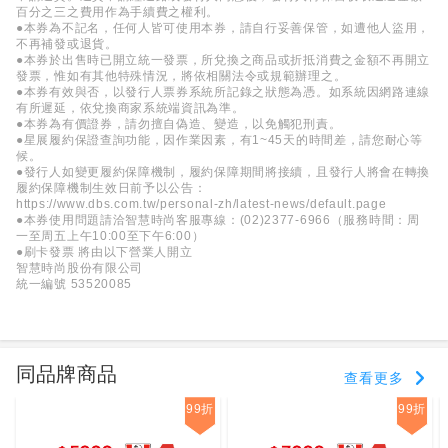
百分之三之費用作為手續費之權利。
●本券為不記名，任何人皆可使用本券，請自行妥善保管，如遭他人盜用，
不再補發或退貨。
●本券於出售時已開立統一發票，所兌換之商品或折抵消費之金額不再開立
發票，惟如有其他特殊情況，將依相關法令或規範辦理之。
●本券有效與否，以發行人票券系統所記錄之狀態為憑。如系統因網路連線
有所遲延，依兌換商家系統端資訊為準。
●本券為有價證券，請勿擅自偽造、變造，以免觸犯刑責。
●星展履約保證查詢功能，因作業因素，有1~45天的時間差，請您耐心等
候。
●發行人如變更履約保障機制，履約保障期間將接續，且發行人將會在轉換
履約保障機制生效日前予以公告：
https://www.dbs.com.tw/personal-zh/latest-news/default.page
●本券使用問題請洽智慧時尚客服專線：(02)2377-6966（服務時間：周
一至周五上午10:00至下午6:00）
●刷卡發票 將由以下營業人開立
智慧時尚股份有限公司
統一編號 53520085
同品牌商品
查看更多
99折
99折