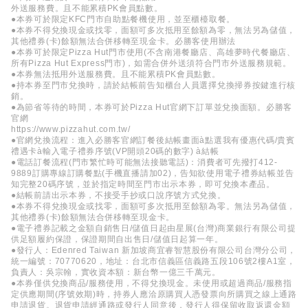
外送服務費。且不能累積PK會員點數。
●本券可於限定KFC門市自助點餐機使用，並至櫃檯取餐。
●本券不得兌換現金或找零，面額可多次抵用至餘額為零，無法另為儲值，
其他禮券(卡)餘額無法合併移轉至現金卡。必勝客使用辦法
●本券可於限定Pizza Hut門市使用(不含南港餐廳店、高雄夢時代餐廳店、
所有Pizza Hut Express門市)，如需合併外送須符合門市外送服務規範。
●本券無法抵用外送服務費。且不能累積PK會員點數。
●持本券至門市兌換時，請於結帳前告知櫃台人員選擇兌換掃券按鍵進行核
銷。
●為節省等待的時間，本券可於Pizza Hut官網下訂單並兌換面額。必勝客
官網
https://www.pizzahut.com.tw/
●官網兌換流程：進入必勝客官網訂餐後結帳畫面à點選我有優惠代碼/貴賓
禮遇卡à輸入電子禮券序號(VP開頭20碼的數字) à結帳
●電話訂餐流程(門市繁忙時可能無法接聽電話)：消費者可先撥打412-
9889訂購專線訂購餐點(手機直播請加02)，告知欲使用電子禮券結帳並告
知完整20碼序號，並於指定時間至門市出示本券，即可兌換本產品。
●結帳前請出示本券，不接受手抄或口說序號方式兌換。
●本券不得兌換現金或找零，面額可多次抵用至餘額為零。無法另為儲值，
其他禮券(卡)餘額無法合併移轉至現金卡。
●電子禮券記載之金額自銷售日/儲值日起由星展(台灣)商業銀行有限公司提
供足額履約保證，保證期間自出售日/儲值日起算一年。
●發行人：Edenred Taiwan 新加坡商宜睿智慧股份有限公司台灣分公司，
統一編號：70770620，地址：台北市信義區信義路五段106號2樓A1室，
負責人：吳宗翰，實收資本額：新台幣一億三千萬元。
●本券僅供兌換商品/服務使用，不得兌換現金。未使用或超過商品/服務指
定供應期間(序號效期)時，持券人應洽原購買人憑發票向所購買之線上通路
申請退貨。退貨申請經通路或發行人同意後，發行人得保留收取返還金額