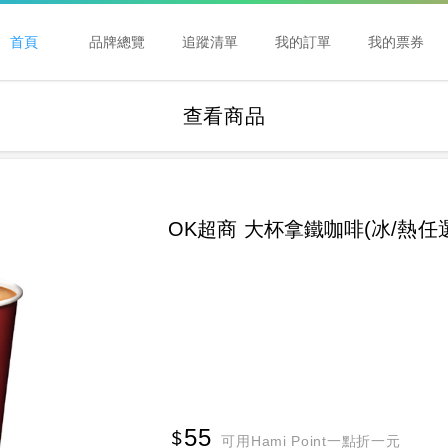
首頁
品牌總覽
追蹤清單
我的訂單
我的票券
查看商品
OK超商 大杯拿鐵咖啡(冰/熱任
55
可用Hami Point一點折一元