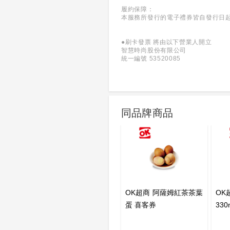
履約保障：
本服務所發行的電子禮券皆自發行日
●刷卡發票 將由以下營業人開立
智慧時尚股份有限公司
統一編號 53520085
同品牌商品
OK超商 阿薩姆紅茶茶葉
OK
蛋 喜客券
33