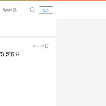
品牌館
登入
加入追蹤
選) 喜客券