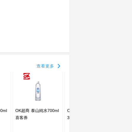
查看更多
0ml
OK超商 泰山純水700ml
OK超商 統一麥香奶茶
OK超
喜客券
375ml 喜客券
券