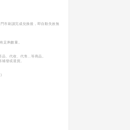
司門市刷讀完成兌換後，即自動失效無
否有足夠數量。
品、代收、代售...等商品。
再補發或退貨。
)