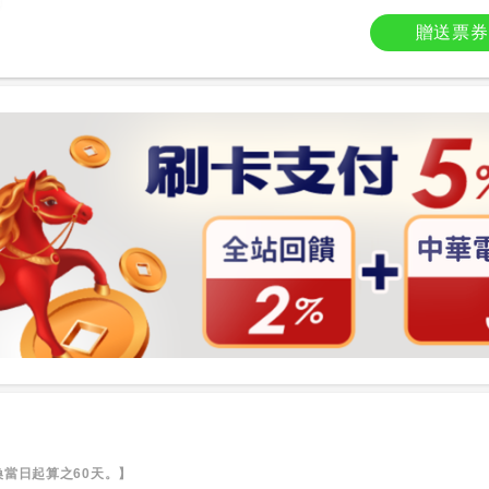
贈送票券
當日起算之60天。】