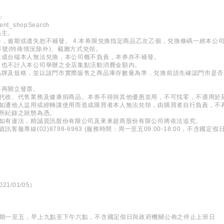
：
ient_shopSearch
為主。
畢，逾期或遺失恕不補發。 4.本券限兌換指定商品乙次乙個，兌換條碼一經本公
號(特殊情況除外)、截圖方式兌領。
造成台端本人無法兌換，本公司概不負責，本券亦不補發。
，也不計入本公司舉辦之全店集點活動消費金額內。
品牌及規格，並以該門市實際販售之商品庫存數量為準，兌換前請先確認門市是
。
不再開立發票。
各代收、代售業務及健康捐商品。本券不得與其他優惠並用，不可找零，不適用於菸
，如遭他人盜用或經轉讓使用而造成購買者本人無法兌領，由購買者自行負責，不
統所紀錄之狀態為憑。
，如有違法，精誠資訊股份有限公司及來來超商股份有限公司將依法追究。
服專線(02)8798-6963 (服務時間：周一至五09:00-18:00，不含國定假日
21/01/05）
星期一至五，早上九點至下午六點，不含國定假日與政府機關公佈之停止上班日