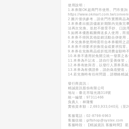
使用說明：
1.本券限OK超商門市使用。門市查詢
https://www.okmart.com.tw/conven
2.圖片僅供參考，請依門市實際商品
3.本券產出後請儘速於期限內兌換完
法再次兌換。並恕不接受手抄、口說序
5.如將本優惠截圖傳送多人使用，而
6.本券不得與其他促銷活動合併使用
7.本兌換券使用時需符合本券載明之
8.本券不得要求折換現金或要求找零
9.本券在兌換商品或折抵消費金額時
10.本券不適用於免開立統一發票之
11.本券為不記名，請自行妥善保管
12.本券有效與否，以發行人票券系
13.本券為有價證券，請勿偽造變造
14.若兌換時有任何問題，請聯絡精誠資訊客
發行商資訊：
精誠資訊股份有限公司
地址：臺北市瑞光路318號
統一編號：97311466
負責人：林隆奮
實收資本額：2,693,933,040元（至20
客服電話：02-8798-6963
客服信箱：giftshop@systex.com
客服時段：【精誠資訊 客服時間】 