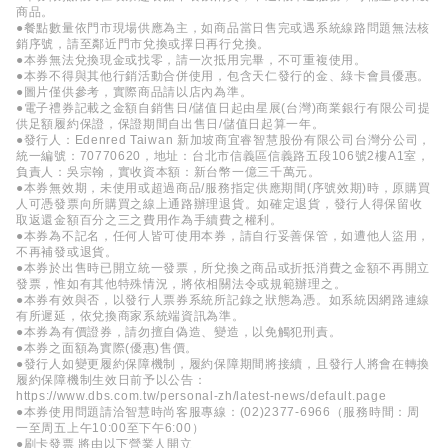
商品。
●餐點數量依門市現場供應為主，如商品當日售完或遇系統線路問題無法核
銷序號，請至鄰近門市兌換或擇日再行兌換。
●本券無法兌換現金或找零，請一次抵用完畢，不可重複使用。
●本券不得與其他行銷活動合併使用，包含天仁發行的金、綠卡會員優惠。
●圖片僅供參考，實際商品請以店內為準。
●電子禮券記載之金額自銷售日/儲值日起由星展(台灣)商業銀行有限公司提
供足額履約保證，保證期間自出售日/儲值日起算一年。
●發行人：Edenred Taiwan 新加坡商宜睿智慧股份有限公司台灣分公司，
統一編號：70770620，地址：台北市信義區信義路五段106號2樓A1室，
負責人：吳宗翰，實收資本額：新台幣一億三千萬元。
●本券無效期，未使用或超過商品/服務指定供應期間(序號效期)時，原購買
人可憑發票向所購買之線上通路辦理退貨。如確定退貨，發行人得保留收
取返還金額百分之三之費用作為手續費之權利。
●本券為不記名，任何人皆可使用本券，請自行妥善保管，如遭他人盜用，
不再補發或退貨。
●本券於出售時已開立統一發票，所兌換之商品或折抵消費之金額不再開立
發票，惟如有其他特殊情況，將依相關法令或規範辦理之。
●本券有效與否，以發行人票券系統所記錄之狀態為憑。如系統因網路連線
有所遲延，依兌換商家系統端資訊為準。
●本券為有價證券，請勿擅自偽造、變造，以免觸犯刑責。
●本券之面額為實際(優惠)售價。
●發行人如變更履約保障機制，履約保障期間將接續，且發行人將會在轉換
履約保障機制生效日前予以公告：
https://www.dbs.com.tw/personal-zh/latest-news/default.page
●本券使用問題請洽智慧時尚客服專線：(02)2377-6966（服務時間：周
一至周五上午10:00至下午6:00）
●刷卡發票 將由以下營業人開立