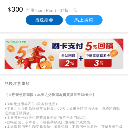
300
可用Hami Point一點折一元
贈送票券
馬上購買
兌換注意事項
【※序號使用期限：本券之兌換期為購買當日至60天止】
●300元抵用券乙份 (限餐館使用)
●本券之兌換期為購買當日起算之60天，如未於時間內兌換，系統將自動
退款給原購買者。
●本券可於全台天仁喫茶趣餐館使用(不含金門地區)。
●結帳前請出示本券，不接受手抄或口說序號方式兌換。
●本券限抵用天仁喫茶趣餐館中餐飲消費，不適用外送服務，可補差價升級