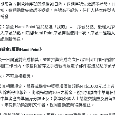
效期限為收到兌換序號簡訊後
90
日內，逾期序號失效恕不補發。
H
通知，逾期點數失效恕不返還。序號為不記名，任何人持本序號
再補發。
式：請至
Hami Point
官網點選「我的」→「序號兌點」後輸入序
輸入序號領點。每組
Hami Point
序號僅限使用一次，序號一經輸入
或重新發送。
2萬點Hami Point》
後一日屆滿前完成抽獎，並於抽獎完成之次日起
15
個工作日內將
5
個工作日內，依投保留存之手機號碼及電子郵件發送兌點序號
次，不可重複獲獎。
及其相關規定，競賽或機會中獎獎項價值超過
NT$1,000
元以上者
人除所得申報外，尚須先繳納
10%
之稅金。稅金扣繳由中華電信
。中獎者應先準備身分證正反面影本
(
外國人士請繳交護照及居留
項。未提供領獎證明文件者，視同自動放棄得獎權益。