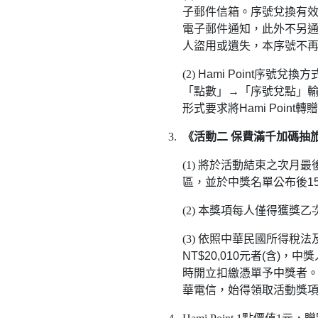
子郵件信箱。序號兌換有
電子郵件通知，此外不另
人盜用或遺失，本序號不
(2)
Hami Point
序號兌換方
「點數」→「序號兌點」
形式要求將
Hami Point
轉贈
3.
《活動二 保費滿千加碼抽旅遊金
(1)
將於活動結束之次月最
區，並於中獎名單公布後
1
(2)
本獎項每人僅得獲獎乙
(3)
依照中華民國所得稅法
NT$20,010
元者
(
含
)
，中獎
時開立扣繳憑單予中獎者
華電信，始得領取活動獎