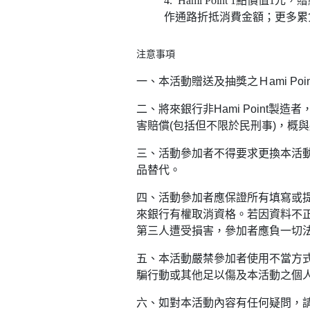
4. Hami Point 1點價值1
作通路折抵消費金額；更多累兌
注意事項
一、
本活動贈送及抽獎之Ｈ
ami Poi
二、
將來銀行非
Hami Point
製造者
害賠償
(
包括但不限於民刑事
)
，概與
三、活動參加者不得要求更換本活
品替代。
四、
活動參加者應保證所有填寫或
來銀行有權取消資格。若因資料不
第三人遭受損害，參加者應負一切
五、
本活動嚴禁參加者使用不當方
騙行動或其他足以傷及本活動之個
六、
如對本活動內容有任何疑問，