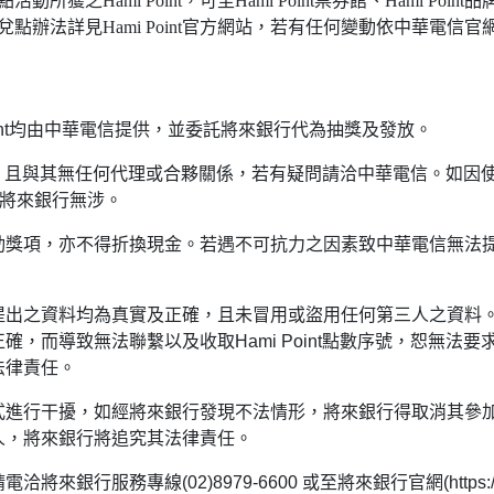
元，贈點活動所獲之Hami Point，可至Hami Point票券館、Hami 
點辦法詳見Hami Point官方網站，若有任何變動依中華電信官
nt
均由中華電信提供，並委託將來銀行代為抽獎及發放。
，且與其無任何代理或合夥關係，若有疑問請洽中華電信。如因
將來銀行無涉。
動獎項，亦不得折換現金。若遇不可抗力之因素致中華電信無法
提出之資料均為真實及正確，且未冒用或盜用任何第三人之資料
正確，而導致無法聯繫以及收取
Hami Point
點數序號，恕無法要
法律責任。
式進行干擾，如經將來銀行發現不法情形，將來銀行得取消其參
人，將來銀行將追究其法律責任。
請電洽將來銀行服務專線
(02)8979-6600
或至將來銀行官網
(https