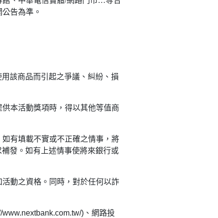
Point品牌館、中華電信實體/網路門市…等合
網公告為準。
使用該商品而引起之爭議、糾紛、損
提供本活動獎項時，得以其他等值商
。如有填載不實或不正確之情事，將
求補發。如有上述情事使將來銀行或
加活動之資格。同時，對於任何以詐
://www.nextbank.com.tw/)
、網路投