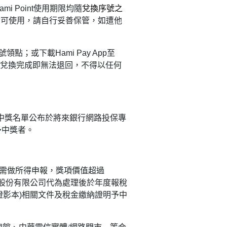
ami Point
使用期限均隨
兌換序號之
皆可使用，請自行妥善保管，如遭他
號領點；或下載
Hami Pay App
至
兌換完成即無法退回，不得以任何
中獎名單公布於將來銀行網路投保專
予中獎者。
需做所得申報，獎項價值超過
股份有限公司代為處理後於年度報稅
證影本
)
相關文件及稅金繳納證明予中