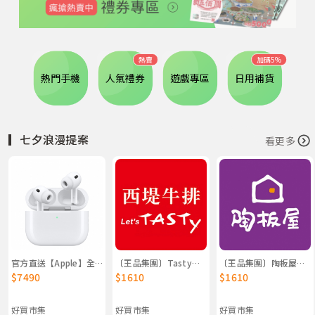
熱賣
加碼5%
熱門手機
人氣禮券
遊戲專區
日用補貨
▎七夕浪漫提案
看更多
官方直送【Apple】全新 AirPods Pro 3 蘋果原廠出貨
〔王品集團〕Tasty西堤餐券 2入組
〔王品集團〕陶板屋餐券 2入組
$7490
$1610
$1610
好買市集
好買市集
好買市集