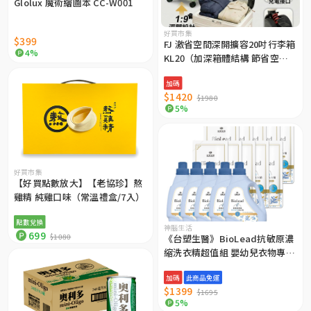
Glolux 魔術繪圖本 CC-W001
好買市集
$399
FJ 激省空間深開擴容20吋行李箱
4%
KL20（加深箱體結構 節省空
間）
加碼
$1420
$1980
5%
好買市集
【好買點數放大】【老協珍】熬
雞精 純雞口味（常溫禮盒/7入）
點數兌換
神腦生活
699
$1080
《台塑生醫》BioLead抗敏原濃
縮洗衣精超值組 嬰幼兒衣物專用
(5瓶+10包)
加碼
此商品免運
$1399
$1695
5%