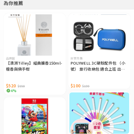
為你推薦
品牌館
好買市集
【澳洲Tilley】經典擴香150ml-
POLYWELL 3C硬殼配件包 （小
檀香與佛手柑
號） 旅行收納包 適合上班 出差
旅遊 隨身小物收納 寶利威爾 台
灣現貨
$520
$100
$550
$199
4%