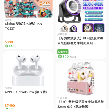
品牌館
Glolux 雙城積木城堡 TOY-
TC237
好買市集
【好買點數放大】FJ 科技感USB
$990
百段低躁強力小颶風風扇
4%
FN06（可掛可立）
點數兌換
300
$688
品牌館
APPLE AirPods Pro (第 3 代)
好買市集
【3M】新升級兒童安全防撞地墊
$7490
32cm-6片（乾燥玫瑰）