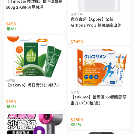
【Timotei 蒂沐蝶】植萃洗髮精
500g 2入組-深層純淨
好買市集
官方直送【Apple】全新
$458
AirPods Pro 3 蘋果原廠出貨
4%
$7490
品牌館
【sakuyo】每日青汁(30條入)
品牌館
【sakuyo】善固優360關鍵膠原
$890
蛋白EX(30包/盒)
4%
$1500
4%