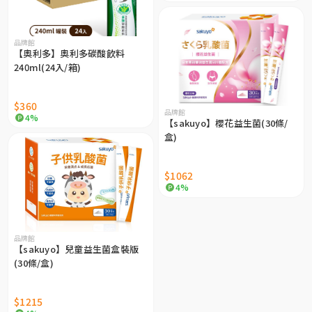
品牌館
【奧利多】奧利多碳酸飲料
240ml(24入/箱)
$360
品牌館
4%
【sakuyo】櫻花益生菌(30條/
盒)
$1062
4%
品牌館
【sakuyo】兒童益生菌盒裝版
(30條/盒)
$1215