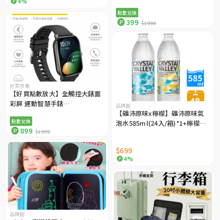
4%
點數兌換
399
$1080
好買市集
【好買點數放大】全觸控大錶面
彩屏 運動智慧手錶
品牌館
SmartWatch /IP67防水（多項
【礦沛原味x檸檬】礦沛原味氣
點數兌換
健康數據監測）
泡水585ml(24入/箱)*1+檸檬氣
899
$1999
泡水585ml(24入/箱)*1
$699
4%
品牌館