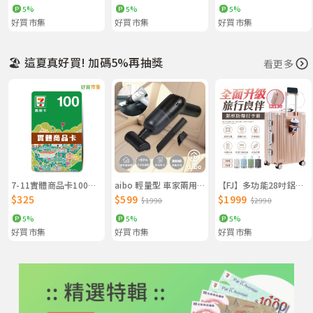
5%
5%
5%
好買市集
好買市集
好買市集
🏖️ 這夏真好買! 加碼5%再抽獎
看更多
7-11實體商品卡100元 X 3張
aibo 輕量型 車家兩用 手持無線吸塵器
【FJ】多功能28吋鋁框防爆行李箱KA28（USB延伸充電孔方便充電）
$325
$599
$1999
$1990
$2990
5%
5%
5%
好買市集
好買市集
好買市集