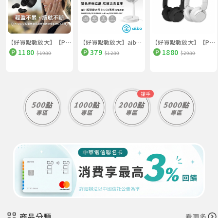
【好買點數放大】【PHILIPS】動態低音長續航通話降噪藍牙5.4耳機（TAT2500）
【好買點數放大】aibo 8吋 伸縮折疊超靜音大風力USB風扇（可定時）
【好買點數放大】【PHILIPS】ANC主動降噪＋70小時長續航藍牙6.0耳罩耳機（TAH4500）
1180
379
1880
$1980
$1280
$2980
搶手
商品分類
看更多