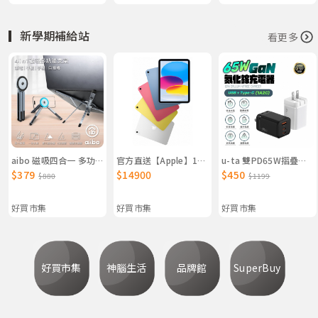
▎新學期補給站
看更多
aibo 磁吸四合一 多功能鋁合金折疊支架（筆電/平板/手機/自拍棒）
官方直送【Apple】11吋 iPad Wi-Fi機型 A16晶片 蘋果原廠出貨
u-ta 雙PD65W摺疊腳GaN氮化鎵1A2C充電器IC8（筆電/USB/TypeC/iphone/iPad/平板）
$379
$14900
$450
$880
$1199
好買市集
好買市集
好買市集
好買市集
神腦生活
品牌館
SuperBuy