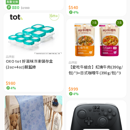
點數兌換
880
$540
$1980
4%
品牌館
OXO tot 好滋味冷凍儲存盒
品牌館
(2oz+4oz)靚藍綠
【愛吃牛組合】紅燒牛肉(390g/
包)*3+日式咖哩牛(390g/包)*3
$980
4%
$999
4%