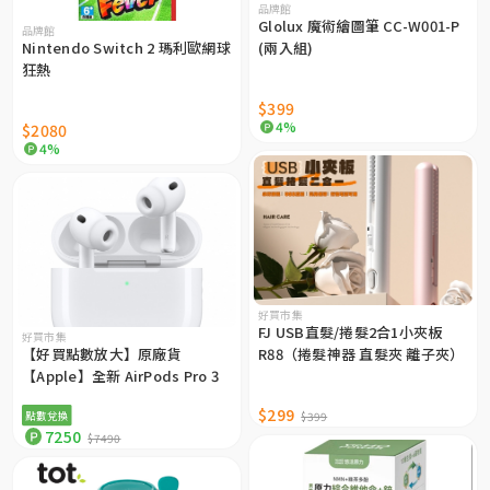
品牌館
Glolux 魔術繪圖筆 CC-W001-P
品牌館
Nintendo Switch 2 瑪利歐網球
(兩入組)
狂熱
$399
4%
$2080
4%
好買市集
FJ USB直髮/捲髮2合1小夾板
好買市集
【好買點數放大】原廠貨
R88（捲髮神器 直髮夾 離子夾）
【Apple】全新 AirPods Pro 3
$299
點數兌換
$399
7250
$7490