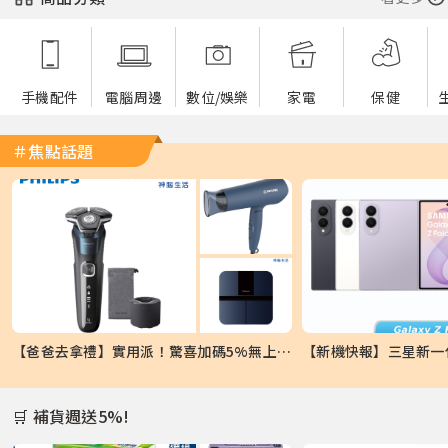
手機配件
電腦周邊
數位/娛樂
家電
保健
＃焦點話題
【爸爸去拿禮】實用派！驚喜加碼5%無上限...
🛒 補貨週送5%!