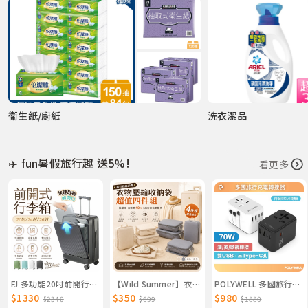
衛生紙/廚紙
洗衣潔品
✈️ fun暑假旅行趣 送5%!
看更多
FJ 多功能20吋前開行李箱/登機箱KC20（USB/TYPE-C雙延伸充電孔方便充電）
【Wild Summer】衣物壓縮收納袋超值四件組 盥洗包 收納包 內衣包 鞋袋 行李箱分類
POLYWELL 多國旅行充電轉接頭 70W 萬國旅行充 三Type-C＋雙USB-A BSMI免驗 寶利威爾 台灣現貨
$1330
$350
$980
$2340
$699
$1880