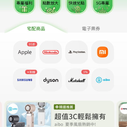
專屬福利
點數放大
快速兌點
5G專屬
宅配商品
電子票券
95折
✶新機
5%