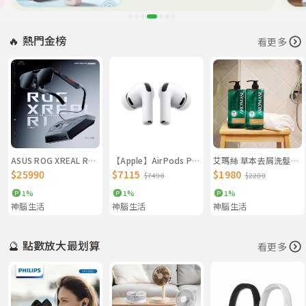
🔥 熱門金榜
看更多
ASUS ROG XREAL R1 AR眼鏡 黑
【Apple】AirPods Pro (第 3 代)
艾瑪絲 草本去屑洗髮精1000mL雙入組
$25990
$7115
$1980
$7490
$2200
1%
1%
1%
神腦生活
神腦生活
神腦生活
🔮 點數放大最划算
看更多