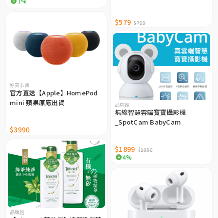
1%
$579
$799
好買市集
官方直送【Apple】HomePod
mini 蘋果原廠出貨
品牌館
無線智慧雲端寶寶攝影機
_SpotCam BabyCam
$3990
$1899
$1950
4%
品牌館