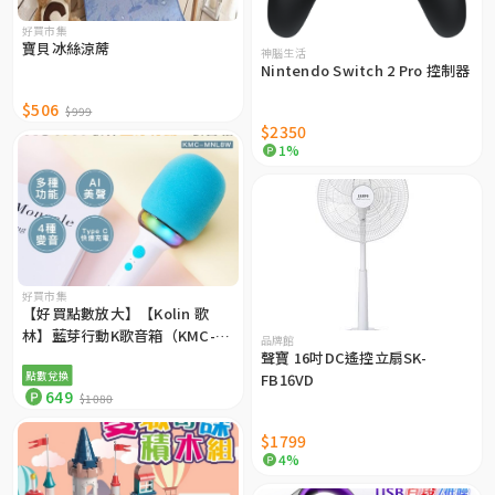
好買市集
寶貝冰絲涼蓆
神腦生活
Nintendo Switch 2 Pro 控制器
$506
$999
$2350
1%
好買市集
【好買點數放大】【Kolin 歌
林】藍芽行動K歌音箱（KMC-
品牌館
MNL8W）
聲寶 16吋DC遙控立扇SK-
點數兌換
FB16VD
649
$1080
$1799
4%