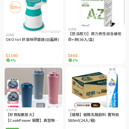
品牌館
【悠活原力】原力男性綜合維他
品牌館
OXO tot 好滋味研磨器(靓藍綠)
命+鋅(30入/盒)
$1190
$460
4%
4%
好買市集
品牌館
【好買點數放大】
【健酪】健酪乳酸飲料-寶特瓶
【CookPower 鍋寶】真空陶瓷
580ml(24入/箱)
手提雙飲杯860ml（多色任選）