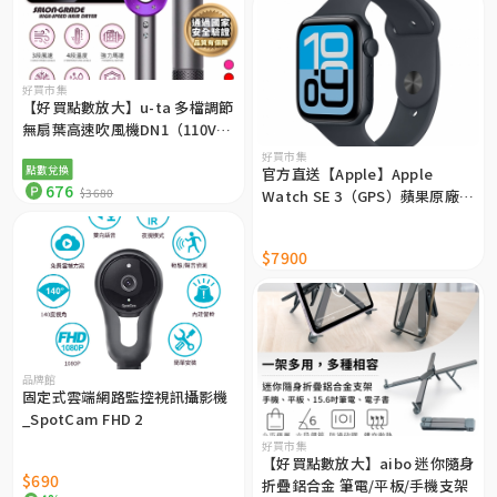
好買市集
【好買點數放大】u-ta 多檔調節
無扇葉高速吹風機DN1（110V專
用）（通過國家安全驗證）
好買市集
點數兌換
官方直送【Apple】Apple
676
$3680
Watch SE 3（GPS）蘋果原廠出
貨
$7900
品牌館
固定式雲端網路監控視訊攝影機
_SpotCam FHD 2
好買市集
【好買點數放大】aibo 迷你隨身
$690
折疊鋁合金 筆電/平板/手機支架