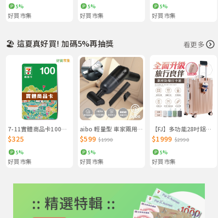
5%
5%
5%
好買市集
好買市集
好買市集
🏖️ 這夏真好買! 加碼5%再抽獎
看更多
7-11實體商品卡100元 X 3張
aibo 輕量型 車家兩用 手持無線吸塵器
【FJ】多功能28吋鋁框防爆行李箱KA28（USB延伸充電孔方便充電）
$325
$599
$1999
$1990
$2990
5%
5%
5%
好買市集
好買市集
好買市集