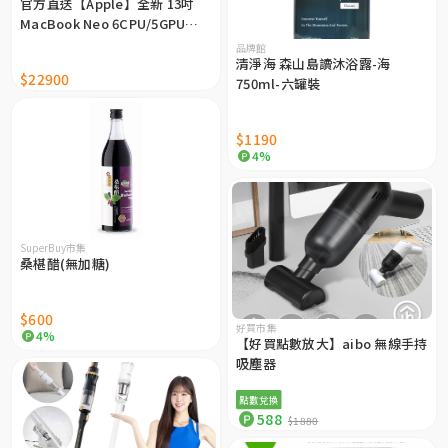
官方直送【Apple】全新 13吋
MacBook Neo 6CPU/5GPU
8GB記憶體 A18 Pro晶片 蘋果原
品牌館
廠出貨
清淨海 森山島讀沐浴露-海
$22900
750ml-六罐裝
$1190
4%
SuperBuy市集
桑椹醋(無加糖)
$600
好買市集
4%
【好買點數放大】aibo 無線手持
吸塵器
點數兌換
588
$1880