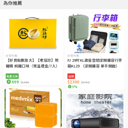
為你推薦
好買市集
好買市集
【好買點數放大】【老協珍】熬
FJ 29吋KL激省空間深開擴容行李
雞精 純雞口味（常溫禮盒/7入）
箱KL29 （深開擴容 單手開啟）
點數兌換
加碼
699
$2300
$1080
$2780
5%