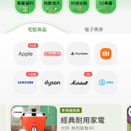
專屬福利
點數放大
快速兌點
5G專屬
宅配商品
電子票券
95折
✶新機
5%