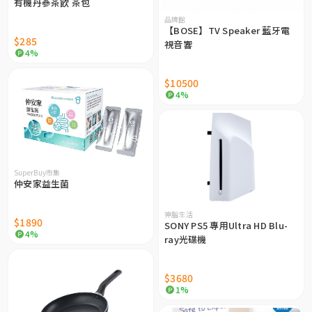
有機丹蔘茶飲 茶包
品牌館
【BOSE】TV Speaker 藍牙電
$285
視音響
4%
$10500
4%
SuperBuy市集
仲安家益生菌
神腦生活
$1890
SONY PS5 專用Ultra HD Blu-
4%
ray光碟機
$3680
1%