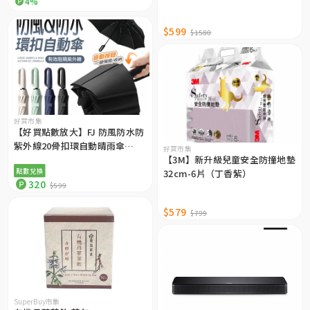
4%
$599
$1580
好買市集
【好買點數放大】FJ 防風防水防
紫外線20骨扣環自動晴雨傘
好買市集
UV13（全自動開收）
【3M】新升級兒童安全防撞地墊
點數兌換
32cm-6片（丁香紫）
320
$599
$579
$799
SuperBuy市集