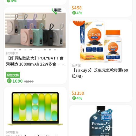
4%
$458
4%
好買市集
【好買點數放大】POLYBATT 台
灣製造 10000mAh 22W多合一快
品牌館
充行動電源/磁吸無線充電/自帶
【sakuyo】芝麻元氣軟膠囊(60
點數兌換
線
粒/瓶)
1090
$2980
$1350
4%
好買市集