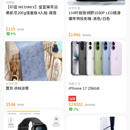
品牌館
【印度 MEDIMIX】皇室藥草浴
好買市集
美肌皂200g增量版4入組-檀香
130吋極致視野1080P LED隨身
攜帶微投影機-黑色/白色
$215
$235
4%
$1990
$4980
好買市集
神腦生活
寶貝冰絲涼蓆
iPhone 17 256GB
加碼
$506
$29302
$999
$29900
3%