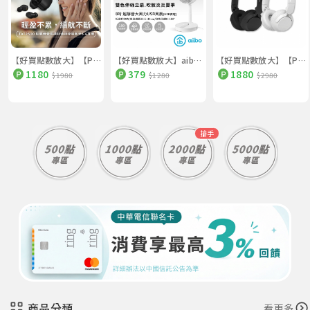
【好買點數放大】【PHILIPS】動態低音長續航通話降噪藍牙5.4耳機（TAT2500）
【好買點數放大】aibo 8吋 伸縮折疊超靜音大風力USB風扇（可定時）
【好買點數放大】【PHILIPS】ANC主動降噪＋70小時長續航藍牙6.0耳罩耳機（TAH4500）
1180
379
1880
$1980
$1280
$2980
搶手
商品分類
看更多