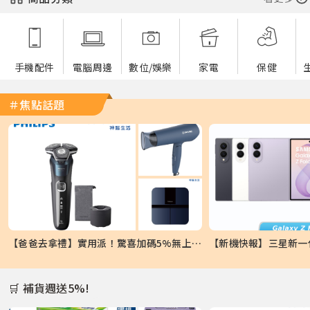
手機配件
電腦周邊
數位/娛樂
家電
保健
＃焦點話題
【爸爸去拿禮】實用派！驚喜加碼5%無上限...
🛒 補貨週送5%!