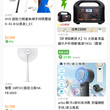
品牌館
HYD 超勁力輕量無線手持吸塵器
D-81-BG(黑金)_EC
好買市集
$2200
【好買點數放大】FJ 大容量液晶
4%
顯示戶外移動電源TR51（露營電
源 150W AC110V）
點數兌換
2390
$4990
品牌館
聲寶 16吋DC遙控立扇SK-
FB16VD
好買市集
aibo 瞬冷x黑科技冰敷 百檔調速
$1799
手持/桌立風扇