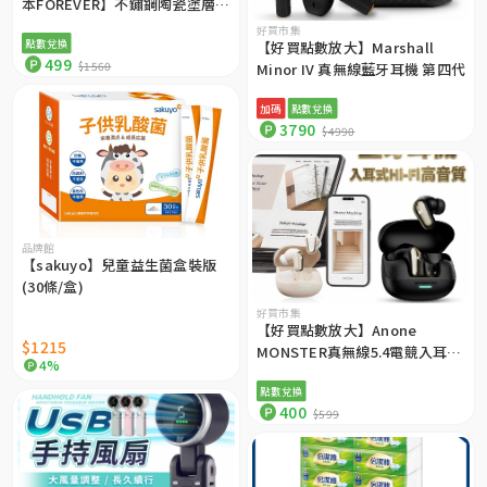
本FOREVER】不鏽鋼陶瓷塗層易
潔咖啡杯/保溫杯510ml
好買市集
點數兌換
【好買點數放大】Marshall
499
$1560
Minor IV 真無線藍牙耳機 第四代
加碼
點數兌換
3790
$4990
品牌館
【sakuyo】兒童益生菌盒裝版
(30條/盒)
好買市集
【好買點數放大】Anone
$1215
MONSTER真無線5.4電競入耳式
4%
藍牙耳機MQT52 （搭載最新
點數兌換
ENC＋AI智慧降噪技術）
400
$599