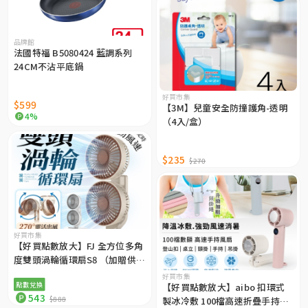
品牌館
法國特福 B5080424 藍調系列
24CM不沾平底鍋
好買市集
$599
【3M】兒童安全防撞護角-透明
4%
（4入/盒）
$235
$270
好買市集
【好買點數放大】FJ 全方位多角
度雙頭渦輪循環扇S8 （加贈供應
器）
好買市集
點數兌換
【好買點數放大】aibo 扣環式
543
$888
製冰冷敷 100檔高速折疊手持風