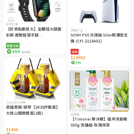
好買市集
【好買點數放大】全觸控大錶面
神腦生活
彩屏 運動智慧手錶
SONY PS5 光碟版 Slim輕薄型主
SmartWatch /IP67防水（多項
機 (CFI-2118A01)
點數兌換
健康數據監測）
899
加碼
$1999
$19989
2%
SuperBuy市集
高雄首選-頭等【2025評鑑蜜】
大崗山龍眼蜂蜜(2瓶)
品牌館
【Timotei 蒂沐蝶】植萃洗髮精
500g 洗護組-玫瑰保濕
$1499