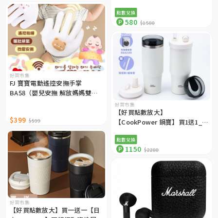
扇（附升級掛繩）
點數兌換
580
$1580
好買市集
FJ 寶寶電動遙控安撫手掌
BA58（嬰兒安撫 解放媽媽雙
手）
好買市集
【好買點數放大】
$399
$599
【CookPower 鍋寶】買1送1_內
陶瓷珍珠粗吸管杯900ml（附吸
點數兌換
管杯蓋＋直飲杯蓋）EO-
1150
$2280
SVCT34910ZZ2
好買市集
【好買點數放大】買一送一【日