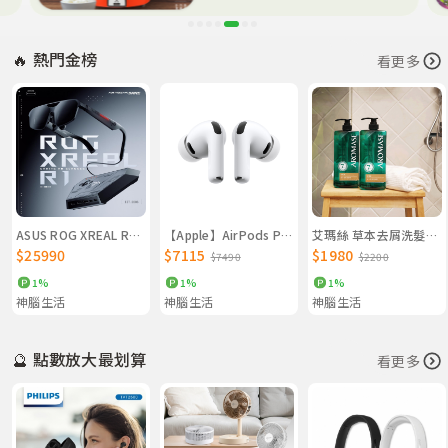
🔥 熱門金榜
看更多
ASUS ROG XREAL R1 AR眼鏡 黑
【Apple】AirPods Pro (第 3 代)
艾瑪絲 草本去屑洗髮精1000mL雙入組
$25990
$7115
$1980
$7490
$2200
1%
1%
1%
神腦生活
神腦生活
神腦生活
🔮 點數放大最划算
看更多