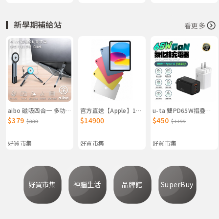
▎新學期補給站
看更多
aibo 磁吸四合一 多功能鋁合金折疊支架（筆電/平板/手機/自拍棒）
官方直送【Apple】11吋 iPad Wi-Fi機型 A16晶片 蘋果原廠出貨
u-ta 雙PD65W摺疊腳GaN氮化鎵1A2C充電器IC8（筆電/USB/TypeC/iphone/iPad/平板）
$379
$14900
$450
$880
$1199
好買市集
好買市集
好買市集
好買市集
神腦生活
品牌館
SuperBuy