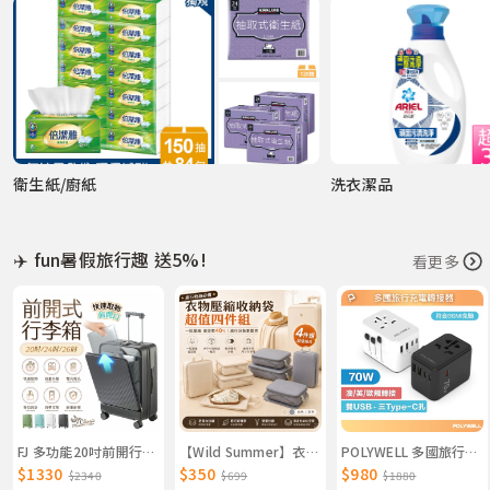
衛生紙/廚紙
洗衣潔品
✈️ fun暑假旅行趣 送5%!
看更多
FJ 多功能20吋前開行李箱/登機箱KC20（USB/TYPE-C雙延伸充電孔方便充電）
【Wild Summer】衣物壓縮收納袋超值四件組 盥洗包 收納包 內衣包 鞋袋 行李箱分類
POLYWELL 多國旅行充電轉接頭 70W 萬國旅行充 三Type-C＋雙USB-A BSMI免驗 寶利威爾 台灣現貨
$1330
$350
$980
$2340
$699
$1880