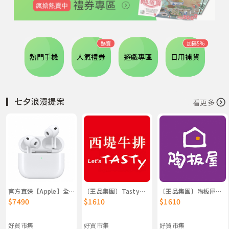
熱賣
加碼5%
熱門手機
人氣禮券
遊戲專區
日用補貨
▎七夕浪漫提案
看更多
官方直送【Apple】全新 AirPods Pro 3 蘋果原廠出貨
〔王品集團〕Tasty西堤餐券 2入組
〔王品集團〕陶板屋餐券 2入組
$7490
$1610
$1610
好買市集
好買市集
好買市集