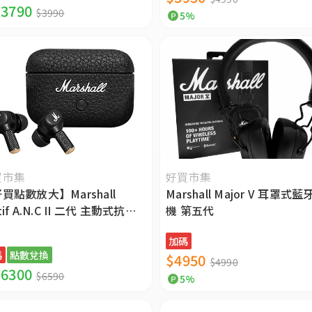
3790
$3990
5%
買市集
好買市集
買點數放大】Marshall
Marshall Major V 耳罩式藍
tif A.N.C II 二代 主動式抗噪
機 第五代
無線藍牙耳機
加碼
碼
點數兌換
$4950
$4990
6300
$6590
5%