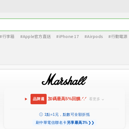
#行李箱
#Apple官方直送
#iPhone 17
#Airpods
#行動電源
加碼最高5%回饋.ᐟ.ᐟ
品牌週
看更多
⌵
ⓘ 1點=1元，點數可全額折抵
刷中華電信聯名卡
另享最高3%
❯❯