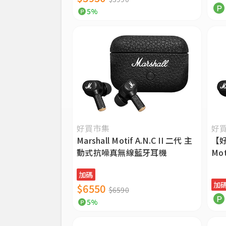
5%
好買市集
好
Marshall Motif A.N.C II 二代 主
【好
動式抗噪真無線藍牙耳機
Mo
真
加碼
加
$6550
$6590
5%