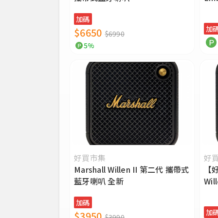
喇
加碼
加
$6650
$6990
5%
好買市集
好
Marshall Willen II 第二代 攜帶式
【好
藍牙喇叭 全新
Wi
全
加碼
加
$3950
$3990