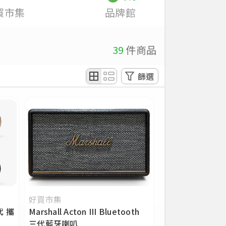
買市集
品牌館
39
件商品
篩選
價格區間
套
分類類別
耳機/喇叭
好買市集
二代 攜
Marshall Acton III Bluetooth
無線耳機
三代藍牙喇叭