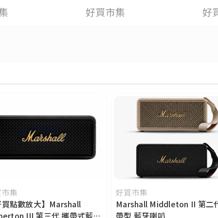
集
好買市集
好
買市集
好買市集
買點數放大】Marshall
Marshall Middleton II 第
berton III 第三代 攜帶式藍牙
帶型 藍牙喇叭