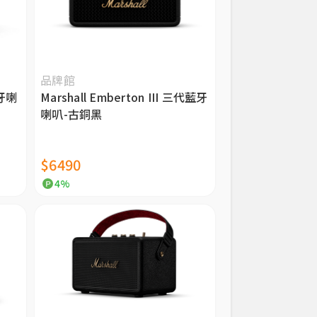
品牌館
藍牙喇
Marshall Emberton III 三代藍牙
喇叭-古銅黑
$6490
4%