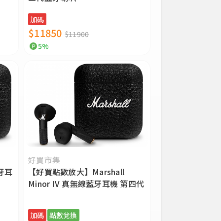
加碼
$11850
$11900
5%
好買市集
藍牙耳
【好買點數放大】Marshall
Minor IV 真無線藍牙耳機 第四代
加碼
點數兌換