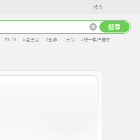
登入
搜尋
#7-11
#星巴克
#全聯
#王品
#統一集團禮券