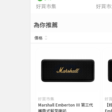
好買市集
好買市
為你推薦
價格
好買市集
好
Marshall Emberton III 第三代
【好
攜帶式藍牙喇叭
Em