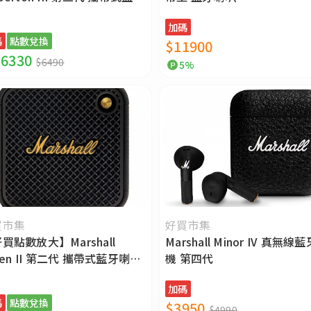
叭
加碼
碼
點數兌換
$11900
6330
$6490
5%
買市集
好買市集
買點數放大】Marshall
Marshall Minor IV 真無線
llen II 第二代 攜帶式藍牙喇叭
機 第四代
新
加碼
碼
點數兌換
$3950
$4990