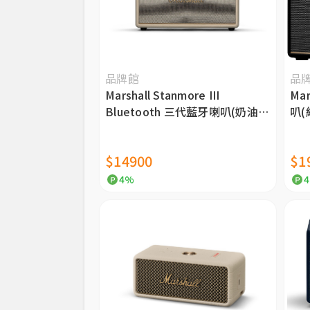
品牌館
品
Marshall Stanmore III
Mar
Bluetooth 三代藍牙喇叭(奶油
叭(
白)-公司貨
$14900
$1
4%