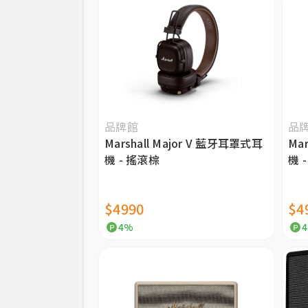
品牌館
品
Marshall Major V 藍牙耳罩式耳
Ma
機 - 搖滾棕
機 
$4990
$4
4%