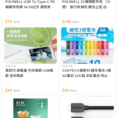
POLYWELL USB To Type-C PD
POLYWELL 3C硬殼配件包 （小
編織快充線 3A 50公分 適用安卓
號） 旅行收納包 適合上班 出差
iPhone15 寶利威爾 台灣現貨
旅遊 隨身小物收納 寶利威爾 台
灣現貨
$70
$100
$130
$199
好買市集
好買市集
第四代 高電量 手持風扇 USB風
CUKTECH 酷態科 鹼性電池 3號
扇 迷你風扇
AA電池 10入裝 彩虹電池 防止漏
液 環保電池 高蓄電 一次性電池
B06
$99
$99
$399
$199