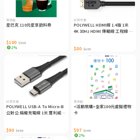
票券館
好買市集
星巴克 110元星享飲料券
POLYWELL HDMI線 1.4版 1米
4K 30Hz HDMI 傳輸線 工程線 寶
利威爾 台灣現貨
$100
$110
2%
$80
$139
好買市集
票券館
POLYWELL USB-A To Micro-B
<活動限購>全家100元虛擬禮物
公對公 編織充電線 1米 寶利威爾
卡
台灣現貨
$90
$97
$200
$100
2%