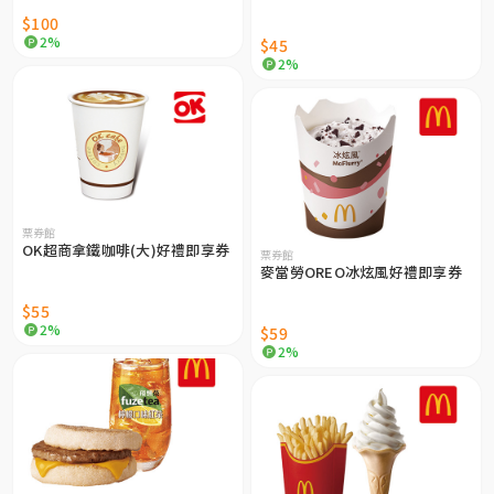
$100
2%
$45
2%
票券館
OK超商拿鐵咖啡(大)好禮即享券
票券館
麥當勞OREO冰炫風好禮即享券
$55
2%
$59
2%