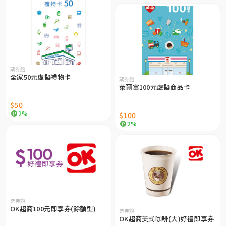
票券館
全家50元虛擬禮物卡
票券館
萊爾富100元虛擬商品卡
$50
2%
$100
2%
票券館
OK超商100元即享券(餘額型)
票券館
OK超商美式咖啡(大)好禮即享券