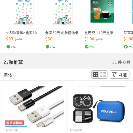
<活動限購>全家100元虛擬禮物卡
全家50元虛擬禮物卡
星巴克 110元星享飲料券
$97
$50
$100
$10
$100
$110
2%
2%
2%
2
為你推薦
21
件商品
價格
篩選
好買市集
好買市集