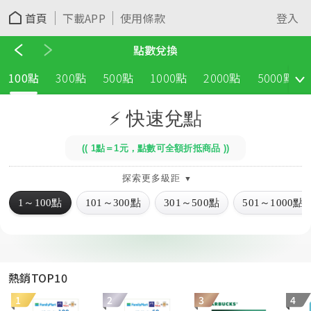
首頁
下載APP
使用條款
登入
點數兌換
100點
300點
500點
1000點
2000點
5000點
選擇想看的主題
⚡ 快速兌點
(( 1點＝1元，點數可全額折抵商品 ))
探索更多級距
▼
1～100點
101～300點
301～500點
501～1000點
熱銷TOP10
1
2
3
4