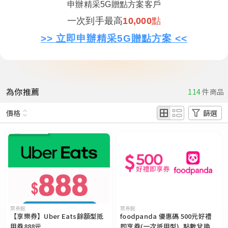
申辦精采5G贈點方案客戶
一次到手最高
10,000
點
>>
立即申辦精采5G贈點方案
<<
為你推薦
114
件商品
價格
篩選
票券館
票券館
【享樂券】Uber Eats餘額型抵
foodpanda 優惠碼 500元好禮
用券888元
即享券(一次抵用型)_點數兌換