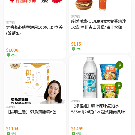
票券館
摩斯漢堡-C143超級大麥薑燒珍
票券館
肯德基必勝客通用1000元即享券
珠堡/摩斯吉士漢堡/蜜汁烤雞起
(餘額型)
司堡 漢堡三選一+冰紅茶(L) 好禮
即享券
$115
2%
$1000
2%
品牌館
【海陸組】礦沛原味氣泡水
品牌館
【陽明生醫】御烏滴雞精6包
585ml(24瓶)*2+越式雞肉風味河
粉70g(12碗)*1+極鮮海味風味麵
104g(12碗)*1
$1104
$1499
4%
4%