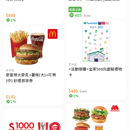
點數兌換
$888
485
$500
2%
票券館
<活動限購>全家500元虛擬禮物
票券館
麥當勞大麥克+薯條(大)+可樂
卡
(中) 好禮即享券
$485
$500
2%
$182
2%