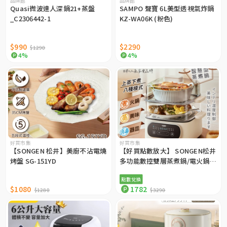
品牌館
品牌館
Quasi微波達人深鍋21+蒸盤
SAMPO 聲寶 6L美型透視氣炸鍋
_C2306442-1
KZ-WA06K (粉色)
$990
$2290
$1290
4%
4%
好買市集
好買市集
【SONGEN 松井】美廚不沾電燒
【好買點數放大】 SONGEN松井
烤盤 SG-151YD
多功能數控雙層蒸煮鍋/電火鍋
（透明蒸蓋）SG-1021MS
點數兌換
$1080
1782
$1280
$3290