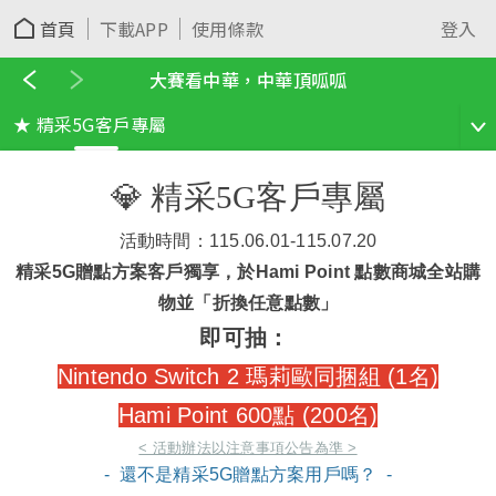
首頁
下載APP
使用條款
登入
大賽看中華，中華頂呱呱
★ 精采5G客戶專屬
選擇想看的主題
💎 精采5G客戶專屬
活動時間：115.06.01-115.07.20
精采5G贈點方案客戶獨享，於Hami Point 點數商城全站購
物並「折換任意點數」
即可抽：
Nintendo Switch 2 瑪莉歐同捆組 (1名)
Hami Point 600點
(200名)
< 活動辦法以注意事項公告為準 >
- 還不是精采5G贈點方案用戶嗎？ -