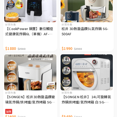
好買市集
好買市集
【CookPower 鍋寶】數位觸控
松井 3D熱旋晶鑽5L氣炸鍋 SG-
式健康氣炸鍋6L（單機）AF-
500AF
6071W
$1880
$1990
$2980
$2980
好買市集
好買市集
【SONGEN】松井3D熱旋晶鑽玻
【SONGEN 松井】 14L可旋轉氣
璃氣炸鍋/烘烤爐/氣炸烤箱 SG-
炸鍋烘烤爐/氣炸烤箱 白 SG-
425GAF
1430AF
加碼
$2600
$5480
$3280
$7980