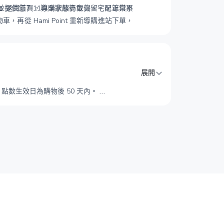
提供您7-11與全家超商取貨、宅配等與不
go 返回首頁，導購狀態仍會保留
，可正常累
，再從 Hami Point 重新導購進站下單
，
展開
，點數生效日為購物後 50 天內。
致無法獲得點數回饋。
廣告阻擋程式(adblock)。
數。
法獲得點數回饋。
才具回饋資格。
預設回饋紀錄，點數匯入時更新為正確點數。
。