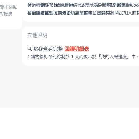
品，不定期加碼點數活動，讓您享受最超值的購物優惠，並
透過 Hami Point 導購連結進入樂天後，
📌
小提醒
即使點擊首頁 Lo
瀏覽中途點
定期免運活動，樂天網購讓您買盡台日好物！
積回饋點數。
目前無法自行確認是否仍在導購中，
建議先將商品加入購物車
碼/優惠
可降低回饋遺漏。
其他說明
🔍 點我查看完整
回饋明細表
1.購物後訂單記錄將於 1 天內顯示於「我的入點進度」中
2.請勿切換瀏覽器、裝置、安裝比價相關擴充程式，將導
3.前往台灣樂天市場前，需啟用瀏覽器的 Cookie 功能，並暫停
4.
使用樂天市場APP下單，將無法獲得點數回饋。
❌ 若直接點擊連結並自動跳轉至樂天市場App，將無法回饋點
5.訂單完成後，取消訂單、未使用或更改訂單內容，將無
6.
票券與Pickup店家商品需於下單後 40 天內使用完畢，
7.Pickup店家為販售電子票券類店家，訂單會先以系統
8.以下情形將無法獲得點數回饋：
●使用 LINE Pay等第三方支付結帳，將無法獲得點數回饋
●使用 firefox瀏覽器，將無法獲得點數回饋。