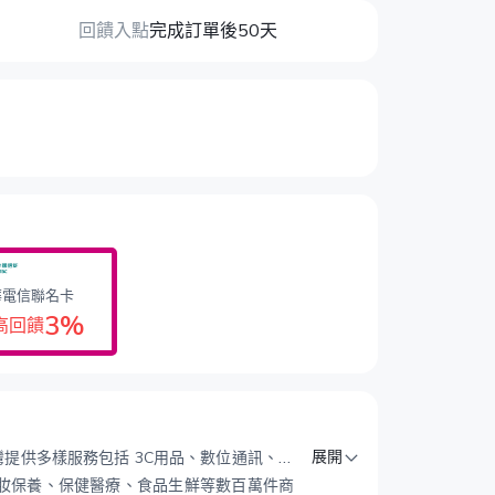
回饋入點
完成訂單後50天
華電信聯名卡
3%
高回饋
展開
台灣提供多樣服務包括 3C用品、數位通訊、生
妝保養、保健醫療、食品生鮮等數百萬件商