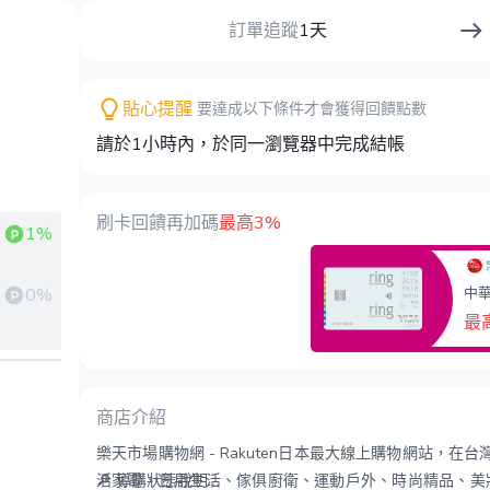
訂單追蹤
1天
貼心提醒
要達成以下條件才會獲得回饋點數
請於1小時內，於同一瀏覽器中完成結帳
刷卡回饋再加碼
最高3%
1%
0%
中
最
商店介紹
樂天市場購物網 - Rakuten日本最大線上購物網站，在
活家電、日用生活、傢俱廚衛、運動戶外、時尚精品、美
🔎
導購狀態說明