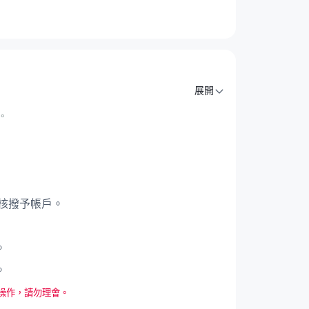
展開
。
。
核撥予帳戶。
。
。
何操作，請勿理會。