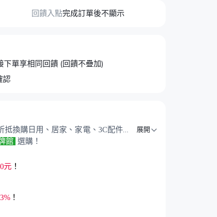
回饋入點
完成訂單後不顯示
牌館 直接下單享相同回饋 (回饋不疊加)
確認
展開
int 折抵換購日用、居家、家電、3C配件...
 品牌館
選購！
0元
！
3%
！