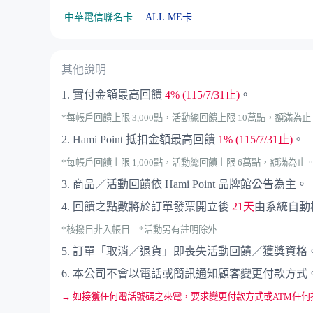
中華電信聯名卡
ALL ME卡
其他說明
1. 實付金額最高回饋
4%
(115/7/31止)
。
*每帳戶回饋上限 3,000點，活動總回饋上限 10萬點，額滿為止
2. Hami Point 抵扣金額最高回饋
1%
(115/7/31止)
。
*每帳戶回饋上限 1,000點，活動總回饋上限 6萬點，額滿為止
3. 商品／活動回饋依 Hami Point 品牌館公告為主。
4. 回饋之點數將於訂單發票開立後
21天
由系統自動
*核撥日非入帳日 *活動另有註明除外
5. 訂單「取消／退貨」即喪失活動回饋／獲獎資格
6. 本公司不會以電話或簡訊通知顧客變更付款方式
→ 如接獲任何電話號碼之來電，要求變更付款方式或ATM任