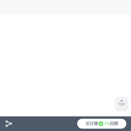
前往賺
3%
回饋