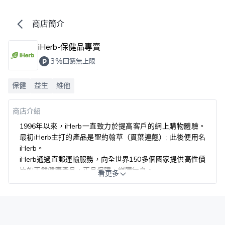
商店簡介
iHerb-保健品專賣
3%
回饋無上限
保健
益生
維他
商店介紹
1996年以來，iHerb一直致力於提高客戶的網上購物體驗。
最初iHerb主打的產品是聖約翰草（貫葉連翹）; 此後便用名
iHerb。
iHerb通過直郵運輸服務，向全世界150多個國家提供高性價
比的天然健康產品，正品保障，暢購無憂。
看更多